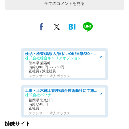
全てのコメントを見る
検品・検査/高収入/日払いOK/日勤/20・30・40代活躍中/製造 工場
＞
株式会社綜合キャリアオプション
熊本県 菊陽町
時給1,800円～2,250円
正社員 / 派遣社員
スポンサー：求人ボックス
工事・土木施工管理/総合技術商社にて施工管理のお仕事/即日勤務可/車通勤可/工事・土木施工管理/生産・品質管理
＞
株式会社パソナ
福岡県 北九州市
時給1,506円
正社員
スポンサー：求人ボックス
姉妹サイト