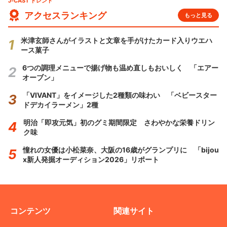
J-CAST トレンド
アクセスランキング
もっと見る
米津玄師さんがイラストと文章を手がけたカード入りウエハ
ース菓子
6つの調理メニューで揚げ物も温め直しもおいしく 「エアー
オーブン」
「VIVANT」をイメージした2種類の味わい 「ベビースター
ドデカイラーメン」2種
明治「即攻元気」初のグミ期間限定 さわやかな栄養ドリン
ク味
憧れの女優は小松菜奈、大阪の16歳がグランプリに 「bijou
x新人発掘オーディション2026」リポート
コンテンツ
関連サイト