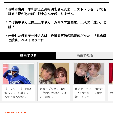
長崎市出身・平和訴えた美輪明宏さん死去 ラストメッセージでも
訴え「愛があれば 戦争なんか起こりません」
つげ義春さんと白土三平さん カリスマ漫画家、二人の「違い」と
は？
死去した丹羽宇一郎さんは、経済界有数の読書家だった 『死ぬほ
ど読書』ベストセラーに
動画で見る
画像で見る
【ドジャース】打撃不
元カップルYouTuber
辻希美、コストコに行
「
振ベッツ、低迷のチー
「夜のひと笑い」いち
くたびに買って...大絶
紗
ムで「最も懸念...
え、新恋...
賛 少しア...
リ