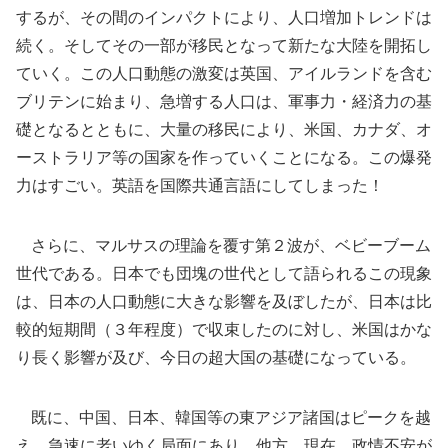
するが、その間のインパクトにより、人口増加トレンドは
続く。そしてその一部が移民となって新たな大陸を開拓し
ていく。この人口動態の激変は英国、アイルランドを含む
ブリテンに始まり、急増する人口は、軍事力・経済力の基
礎となるとともに、大量の移民により、米国、カナダ、オ
ーストラリア等の国家を作っていくことになる。この爆発
力はすごい。英語を国際共通言語にしてしまった！
さらに、マルサスの理論を覆す第２波が、ベビーブーム
世代である。日本でも団塊の世代として語られるこの現象
は、日本の人口動態に大きな影響を及ぼしたが、日本は比
較的短期間（３年程度）で収束したのに対し、米国はかな
り長く影響が及び、今日の超大国の基礎になっている。
既に、中国、日本、韓国等の東アジア諸国はピークを越
え、急速に老いゆく局面にあり、他方、現在、政情不安が