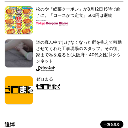
松のや「総菜クーポン」が8月12日15時で終
了に。「ロースかつ定食」500円は継続
道の真ん中で歩けなくなった所を抱えて移動
させてくれた工事現場のスタッフ。その後、
家まで私を送ると(大阪府・40代女性)|Jタウ
ンネット
ゼロまる
追悼
一覧を見る