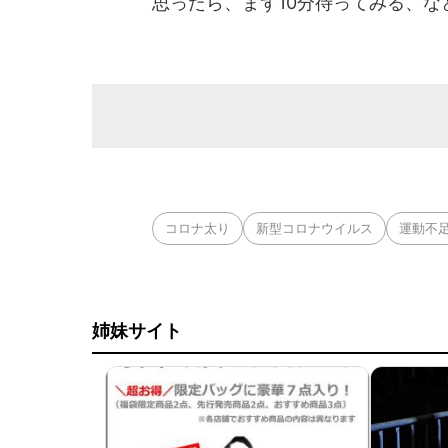
思ったら、まず10分待ってみる、な
コロナ太り
新型コロナウイルス
運動不
姉妹サイト