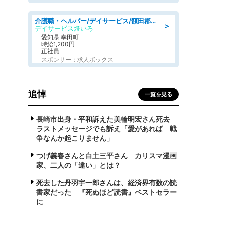
介護職・ヘルパー/デイサービス/額田郡幸田町/JR東海道本線 幸田/愛知県
＞
デイサービス燈いろ
愛知県 幸田町
時給1,200円
正社員
スポンサー：求人ボックス
追悼
一覧を見る
長崎市出身・平和訴えた美輪明宏さん死去
ラストメッセージでも訴え「愛があれば 戦
争なんか起こりません」
つげ義春さんと白土三平さん カリスマ漫画
家、二人の「違い」とは？
死去した丹羽宇一郎さんは、経済界有数の読
書家だった 『死ぬほど読書』ベストセラー
に