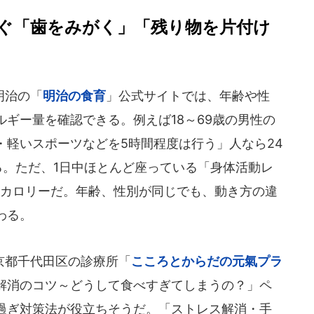
ぐ「歯をみがく」「残り物を片付け
明治の「
明治の食育
」公式サイトでは、年齢や性
ギー量を確認できる。例えば18～69歳の男性の
・軽いスポーツなどを5時間程度は行う」人なら24
なる。ただ、1日中ほとんど座っている「身体活動レ
ロカロリーだ。年齢、性別が同じでも、動き方の違
わる。
京都千代田区の診療所「
こころとからだの元氣プラ
解消のコツ～どうして食べすぎてしまうの？」ペ
過ぎ対策法が役立ちそうだ。「ストレス解消・手