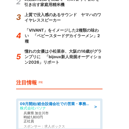
引き出す家庭用精米機
上質で没入感のあるサウンド ヤマハのワ
イヤレススピーカー
「VIVANT」をイメージした2種類の味わ
い 「ベビースタードデカイラーメン」2
種
憧れの女優は小松菜奈、大阪の16歳がグラ
ンプリに 「bijoux新人発掘オーディショ
ン2026」リポート
注目情報
PR
09月開始/総合設備会社での営業・事務のお仕事/車通勤可/賞与あり/営業/営業事務
＞
株式会社パソナ
兵庫県 加古川市
時給1,800円
正社員
スポンサー：求人ボックス