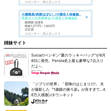
スポンサー：求人ボックス
介護職員/残業ほぼなし/介護老人保健施設の介護職/シフト相談可
＞
医療法人社団愛康会/介護老人保健施設 タカネ園
静岡県 沼津市
時給1,377円～1,600円
正社員
スポンサー：求人ボックス
姉妹サイト
Suicaのペンギン"夏のラッキーバッグ"が8月
8日に発売。Pensta史上最も豪華な7点入り
だよ~。
「ジブリの世界」「冒険のはじまりだ!」 夫
が撮影した〝1歳娘の後ろ姿〟が良すぎて...4.
8万人感激|Jタウンネット