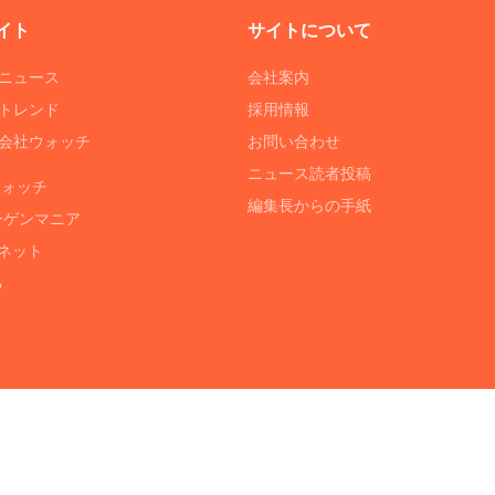
イト
サイトについて
Tニュース
会社案内
Tトレンド
採用情報
ST会社ウォッチ
お問い合わせ
ニュース読者投稿
ウォッチ
編集長からの手紙
ーゲンマニア
ネット
る