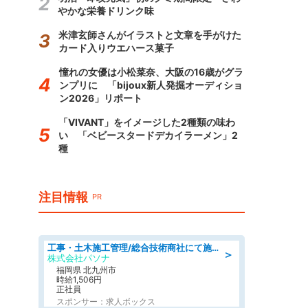
やかな栄養ドリンク味
米津玄師さんがイラストと文章を手がけた
カード入りウエハース菓子
憧れの女優は小松菜奈、大阪の16歳がグラ
ンプリに 「bijoux新人発掘オーディショ
ン2026」リポート
「VIVANT」をイメージした2種類の味わ
い 「ベビースタードデカイラーメン」2
種
注目情報
PR
工事・土木施工管理/総合技術商社にて施工管理のお仕事/即日勤務可/車通勤可/工事・土木施工管理/生産・品質管理
＞
株式会社パソナ
福岡県 北九州市
時給1,506円
正社員
スポンサー：求人ボックス