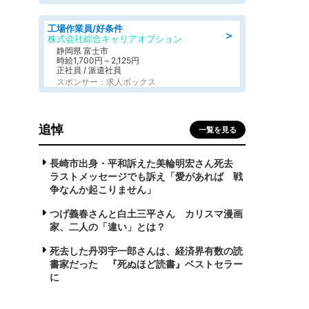
工場作業員/好条件
＞
株式会社綜合キャリアオプション
静岡県 富士市
時給1,700円～2,125円
正社員 / 派遣社員
スポンサー：求人ボックス
追悼
一覧を見る
長崎市出身・平和訴えた美輪明宏さん死去
ラストメッセージでも訴え「愛があれば 戦
争なんか起こりません」
つげ義春さんと白土三平さん カリスマ漫画
家、二人の「違い」とは？
死去した丹羽宇一郎さんは、経済界有数の読
書家だった 『死ぬほど読書』ベストセラー
に