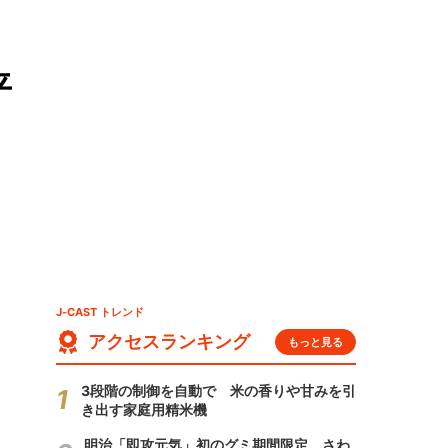
平
J-CAST トレンド
アクセスランキング
もっと見る
3段階の制御を自動で 米の香りや甘みを引
き出す家庭用精米機
明治「即攻元気」初のグミ期間限定 さわ