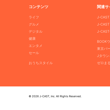
コンテンツ
関連サ
ライフ
J-CAS
グルメ
J-CAS
デジタル
J-CA
健康
BOOK
エンタメ
東京バ
セール
Jタウン
おうちスタイル
ゼロま
© 2026 J-CAST, Inc. All Rights Reserved.