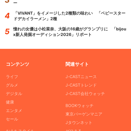
ー
「VIVANT」をイメージした2種類の味わい 「ベビースター
ドデカイラーメン」2種
憧れの女優は小松菜奈、大阪の16歳がグランプリに 「bijou
x新人発掘オーディション2026」リポート
コンテンツ
関連サイト
ライフ
J-CASTニュース
グルメ
J-CASTトレンド
デジタル
J-CAST会社ウォッチ
健康
BOOKウォッチ
エンタメ
東京バーゲンマニア
セール
Jタウンネット
おうちスタイル
ゼロまる