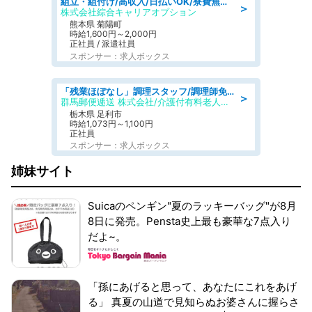
組立・組付け/高収入/日払いOK/寮費無料/交替制/20・30・40代活躍中
＞
株式会社綜合キャリアオプション
熊本県 菊陽町
時給1,600円～2,000円
正社員 / 派遣社員
スポンサー：求人ボックス
「残業ほぼなし」調理スタッフ/調理師免許必須/正職員/日勤のみ/介護付き有料老人ホーム/社会保障完備
＞
群馬郵便逓送 株式会社/介護付有料老人ホーム ふる里
栃木県 足利市
時給1,073円～1,100円
正社員
スポンサー：求人ボックス
姉妹サイト
Suicaのペンギン"夏のラッキーバッグ"が8月
8日に発売。Pensta史上最も豪華な7点入り
だよ~。
「孫にあげると思って、あなたにこれをあげ
る」 真夏の山道で見知らぬお婆さんに握らさ