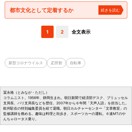
都市文化として定着するか
続きを読む
1
2
全文表示
新型コロナウイルス
疋田智
自転車
冨永格（とみなが・ただし）
コラムニスト。1956年、静岡生まれ。朝日新聞で経済部デスク、ブリュッセル
支局長、パリ支局長などを歴任、2007年から６年間「天声人語」を担当した。
欧州駐在の特別編集委員を経て退職。朝日カルチャーセンター「文章教室」の
監修講師を務める。趣味は料理と街歩き、スポーツカーの運転。６速MTのや
んちゃロータス乗り。