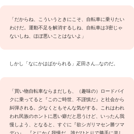
「だからね、こういうときにこそ、自転車に乗りたい
わけだ。運動不足を解消するしね、自転車は3密じゃ
ないしね、ほぼ悪いことはないよ」
しかし「なにかはばかられる」疋田さん...なのだ。
「買い物自転車ならまだしも、（趣味の）ロードバイ
クに乗ってると『このご時世、不謹慎だ』と社会から
糾弾される。少なくともそんな気がする。これはわれ
われ民族のホントに悪い癖だと思うけど、いったん我
慢しよう、となると、すぐに『欲シガリマセン勝ツマ
デハ』...『とにかく我慢だ、誰だひとりで勝手に楽し