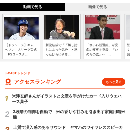
動画で見る
画像で見る
【ドジャース】キム・
新党結成で「「騙し討
「れいわ新選組」が党
登
ヘソン、大リーグ公式
ちにあった気分」と怒
名の変更を発表、「い
女
「PSロースタ...
ったひろゆき妻...
のちの党」へ ...
発
J-CAST トレンド
アクセスランキング
もっと見る
米津玄師さんがイラストと文章を手がけたカード入りウエハ
ース菓子
3段階の制御を自動で 米の香りや甘みを引き出す家庭用精米
機
上質で没入感のあるサウンド ヤマハのワイヤレススピーカ