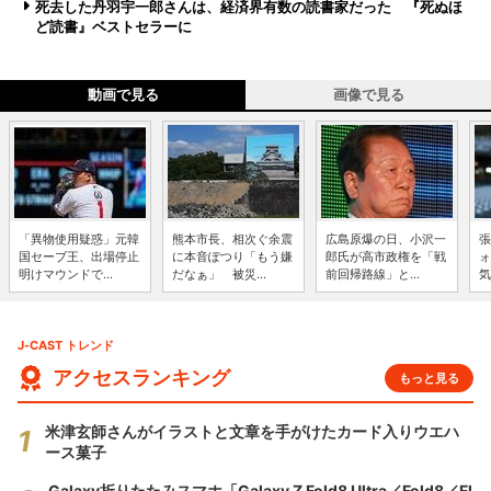
死去した丹羽宇一郎さんは、経済界有数の読書家だった 『死ぬほ
ど読書』ベストセラーに
動画で見る
画像で見る
「異物使用疑惑」元韓
熊本市長、相次ぐ余震
広島原爆の日、小沢一
張
国セーブ王、出場停止
に本音ぽつり「もう嫌
郎氏が高市政権を「戦
ォ
明けマウンドで...
だなぁ」 被災...
前回帰路線」と...
気
J-CAST トレンド
アクセスランキング
もっと見る
米津玄師さんがイラストと文章を手がけたカード入りウエハ
ース菓子
Galaxy折りたたみスマホ「Galaxy Z Fold8 Ultra／Fold8／Fl