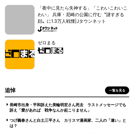
「夜中に見たら失神する」「こわいこわいこ
わい」 兵庫・尼崎の公園に佇む〝謎すぎる
顔〟に1.3万人戦慄|Jタウンネット
ゼロまる
追悼
一覧を見る
長崎市出身・平和訴えた美輪明宏さん死去 ラストメッセージでも
訴え「愛があれば 戦争なんか起こりません」
つげ義春さんと白土三平さん カリスマ漫画家、二人の「違い」と
は？