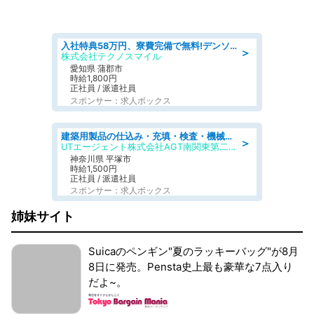
入社特典58万円、寮費完備で無料!デンソーで働こう!自動車工場で小型部品の検査業務 denso aichi
＞
株式会社テクノスマイル
愛知県 蒲郡市
時給1,800円
正社員 / 派遣社員
スポンサー：求人ボックス
建築用製品の仕込み・充填・検査・機械操作/寮完備/日払い/工場・製造
＞
UTエージェント株式会社AGT南関東第二CU
神奈川県 平塚市
時給1,500円
正社員 / 派遣社員
スポンサー：求人ボックス
姉妹サイト
Suicaのペンギン"夏のラッキーバッグ"が8月
8日に発売。Pensta史上最も豪華な7点入り
だよ~。