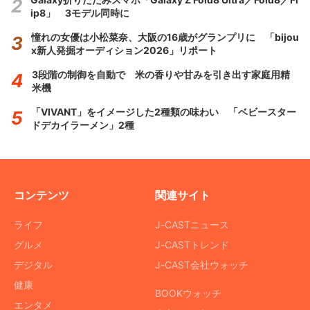
ip8」 3モデル同時に
憧れの女優は小松菜奈、大阪の16歳がグランプリに 「bijou
x新人発掘オーディション2026」リポート
3段階の制御を自動で 米の香りや甘みを引き出す家庭用精
米機
「VIVANT」をイメージした2種類の味わい 「ベビースター
ドデカイラーメン」2種
コンテンツ
関連サイト
ライフ
J-CASTニュース
グルメ
J-CASTトレンド
デジタル
J-CAST会社ウォッチ
健康
BOOKウォッチ
エンタメ