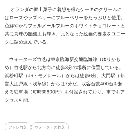
オランダの郷土菓子に着想を得たケーキのクリームに
はローズやラズベリーにブルーベリーをたっぷりと使用。
色鮮やかなフェルメールブルーのホワイトチョコレートと
共に真珠の飴細工も輝き、元となった絵画の要素をユニー
クに詰め込んでいる。
ウォーターズ竹芝は東京臨海新交通臨海線（ゆりかも
め）竹芝駅から北方向に徒歩3分の場所に位置している。
浜松町駅（JR・モノレール）からは徒歩6分、大門駅（都
営大江戸線・浅草線）からは7分だ。収容台数400台を超
える駐車場（毎時間600円）も付設されており、車でもア
クセス可能。
アトレ竹芝
ウォーターズ竹芝