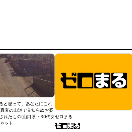
ると思って、あなたにこれ
 真夏の山道で見知らぬお婆
されたもの(山口県・30代女
ゼロまる
ンネット