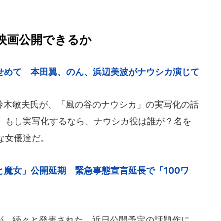
」映画公開できるか
せめて 本田翼、のん、浜辺美波がナウシカ演じて
木敏夫氏が、「風の谷のナウシカ」の実写化の話
。もし実写化するなら、ナウシカ役は誰が？名を
な女優達だ。
魔女」公開延期 緊急事態宣言延長で「100ワ
、続々と発表された。近日公開予定の話題作に、