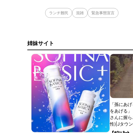
ランチ難民
混雑
緊急事態宣言
姉妹サイト
「孫にあげ
をあげる」
さんに握ら
性)|Jタウ