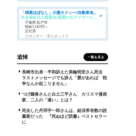
「残業ほぼなし」介護タクシー/自動車免許必須/正職員/日勤のみ/デイサービス
＞
社会福祉法人親愛会/親愛の丘デイサービス
千葉県 松戸市
時給1,140円～
正社員
スポンサー：求人ボックス
追悼
一覧を見る
長崎市出身・平和訴えた美輪明宏さん死去
ラストメッセージでも訴え「愛があれば 戦
争なんか起こりません」
つげ義春さんと白土三平さん カリスマ漫画
家、二人の「違い」とは？
死去した丹羽宇一郎さんは、経済界有数の読
書家だった 『死ぬほど読書』ベストセラー
に