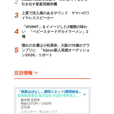
引き出す家庭用精米機
上質で没入感のあるサウンド ヤマハのワ
イヤレススピーカー
「VIVANT」をイメージした2種類の味わ
い 「ベビースタードデカイラーメン」2
種
憧れの女優は小松菜奈、大阪の16歳がグラ
ンプリに 「bijoux新人発掘オーディショ
ン2026」リポート
注目情報
PR
「残業ほぼなし」調理スタッフ/調理師免許必須/正職員/日勤のみ/介護付き有料老人ホーム/社会保障完備
＞
群馬郵便逓送 株式会社/介護付有料老人ホーム ふる里
栃木県 足利市
時給1,073円～1,100円
正社員
スポンサー：求人ボックス