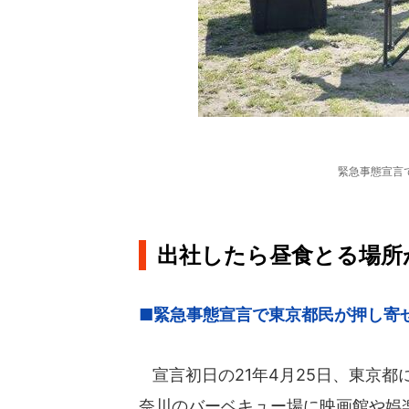
緊急事態宣言
出社したら昼食とる場所
■緊急事態宣言で東京都民が押し寄
宣言初日の21年4月25日、東京
奈川のバーベキュー場に映画館や娯