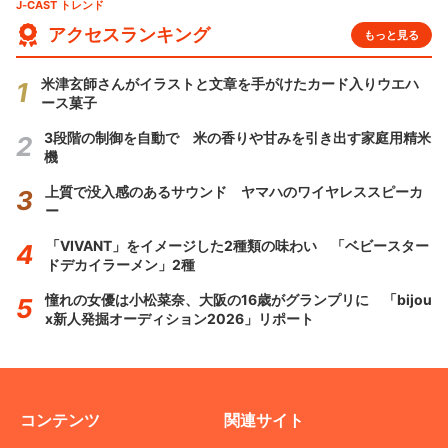
J-CAST トレンド
アクセスランキング
もっと見る
米津玄師さんがイラストと文章を手がけたカード入りウエハ
ース菓子
3段階の制御を自動で 米の香りや甘みを引き出す家庭用精米
機
上質で没入感のあるサウンド ヤマハのワイヤレススピーカ
ー
「VIVANT」をイメージした2種類の味わい 「ベビースター
ドデカイラーメン」2種
憧れの女優は小松菜奈、大阪の16歳がグランプリに 「bijou
x新人発掘オーディション2026」リポート
コンテンツ
関連サイト