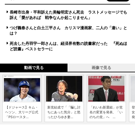
長崎市出身・平和訴えた美輪明宏さん死去 ラストメッセージでも
訴え「愛があれば 戦争なんか起こりません」
つげ義春さんと白土三平さん カリスマ漫画家、二人の「違い」と
は？
死去した丹羽宇一郎さんは、経済界有数の読書家だった 『死ぬほ
ど読書』ベストセラーに
動画で見る
画像で見る
【ドジャース】キム・
新党結成で「「騙し討
「れいわ新選組」が党
登
ヘソン、大リーグ公式
ちにあった気分」と怒
名の変更を発表、「い
女
「PSロースタ...
ったひろゆき妻...
のちの党」へ ...
発