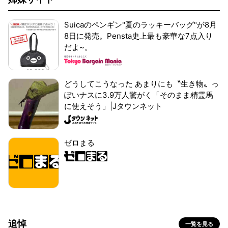
Suicaのペンギン"夏のラッキーバッグ"が8月
8日に発売。Pensta史上最も豪華な7点入り
だよ~。
どうしてこうなった あまりにも〝生き物〟っ
ぽいナスに3.9万人驚がく「そのまま精霊馬
に使えそう」|Jタウンネット
ゼロまる
追悼
一覧を見る