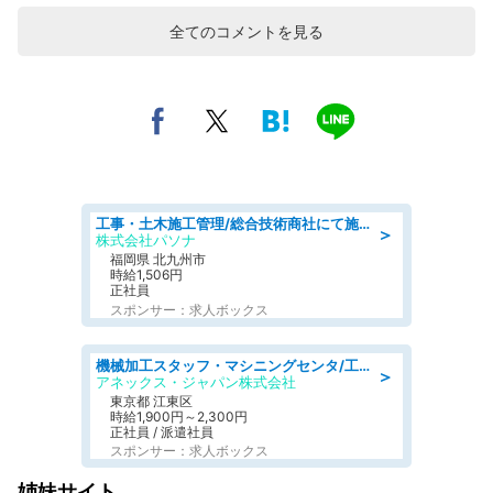
全てのコメントを見る
工事・土木施工管理/総合技術商社にて施工管理のお仕事/即日勤務可/車通勤可/工事・土木施工管理/生産・品質管理
＞
株式会社パソナ
福岡県 北九州市
時給1,506円
正社員
スポンサー：求人ボックス
機械加工スタッフ・マシニングセンタ/工業系卒歓迎/未経験OK/男女活躍/土日祝休みあり/定年なし
＞
アネックス・ジャパン株式会社
東京都 江東区
時給1,900円～2,300円
正社員 / 派遣社員
スポンサー：求人ボックス
姉妹サイト