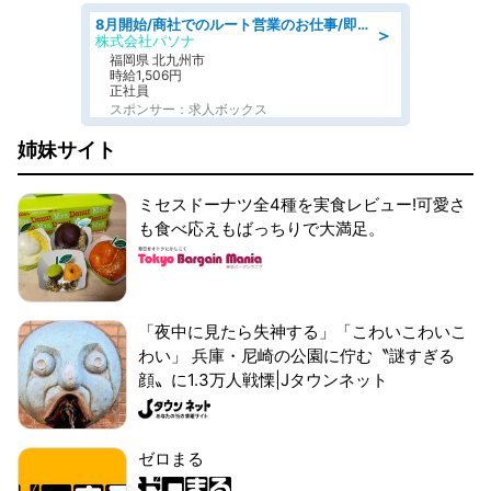
8月開始/商社でのルート営業のお仕事/即日勤務可/車通勤可/営業
＞
株式会社パソナ
福岡県 北九州市
時給1,506円
正社員
スポンサー：求人ボックス
姉妹サイト
ミセスドーナツ全4種を実食レビュー!可愛さ
も食べ応えもばっちりで大満足。
「夜中に見たら失神する」「こわいこわいこ
わい」 兵庫・尼崎の公園に佇む〝謎すぎる
顔〟に1.3万人戦慄|Jタウンネット
ゼロまる