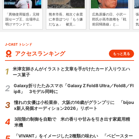
「異物使用疑惑」元韓
熊本市長、相次ぐ余震
広島原爆の日、小沢一
張
国セーブ王、出場停止
に本音ぽつり「もう嫌
郎氏が高市政権を「戦
ォ
明けマウンドで...
だなぁ」 被災...
前回帰路線」と...
気
J-CAST トレンド
アクセスランキング
もっと見る
米津玄師さんがイラストと文章を手がけたカード入りウエハ
ース菓子
Galaxy折りたたみスマホ「Galaxy Z Fold8 Ultra／Fold8／Fl
ip8」 3モデル同時に
憧れの女優は小松菜奈、大阪の16歳がグランプリに 「bijou
x新人発掘オーディション2026」リポート
3段階の制御を自動で 米の香りや甘みを引き出す家庭用精
米機
「VIVANT」をイメージした2種類の味わい 「ベビースター