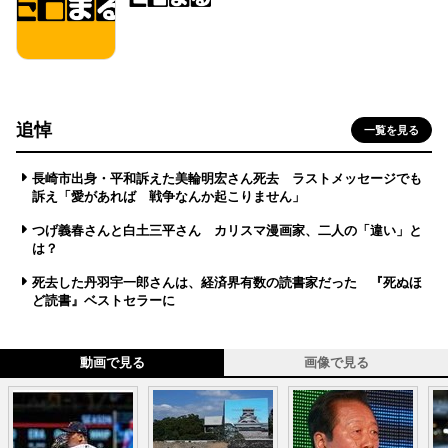
追悼
一覧を見る
長崎市出身・平和訴えた美輪明宏さん死去 ラストメッセージでも
訴え「愛があれば 戦争なんか起こりません」
つげ義春さんと白土三平さん カリスマ漫画家、二人の「違い」と
は？
死去した丹羽宇一郎さんは、経済界有数の読書家だった 『死ぬほ
ど読書』ベストセラーに
動画で見る
画像で見る