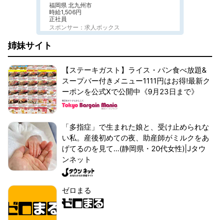
福岡県 北九州市
時給1,506円
正社員
スポンサー：求人ボックス
姉妹サイト
【ステーキガスト】ライス・パン食べ放題&
スープバー付きメニュー1111円はお得!最新ク
ーポンを公式Xで公開中《9月23日まで》
「多指症」で生まれた娘と、受け止められな
い私。産後初めての夜、助産師がミルクをあ
げてるのを見て...(静岡県・20代女性)|Jタウ
ンネット
ゼロまる