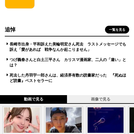
追悼
一覧を見る
長崎市出身・平和訴えた美輪明宏さん死去 ラストメッセージでも
訴え「愛があれば 戦争なんか起こりません」
つげ義春さんと白土三平さん カリスマ漫画家、二人の「違い」と
は？
死去した丹羽宇一郎さんは、経済界有数の読書家だった 『死ぬほ
ど読書』ベストセラーに
動画で見る
画像で見る