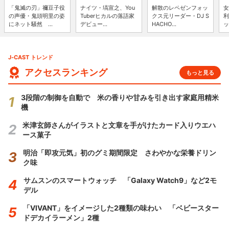
「鬼滅の刃」禰豆子役
ナイツ・塙宣之、You
解散のレペゼンフォッ
女
の声優・鬼頭明里の姿
Tuberヒカルの落語家
クス元リーダー・DJ S
利
にネット騒然 ...
デビュー...
HACHO...
ッ
J-CAST トレンド
アクセスランキング
もっと見る
3段階の制御を自動で 米の香りや甘みを引き出す家庭用精米
機
米津玄師さんがイラストと文章を手がけたカード入りウエハ
ース菓子
明治「即攻元気」初のグミ期間限定 さわやかな栄養ドリン
ク味
サムスンのスマートウォッチ 「Galaxy Watch9」など2モ
デル
「VIVANT」をイメージした2種類の味わい 「ベビースター
ドデカイラーメン」2種