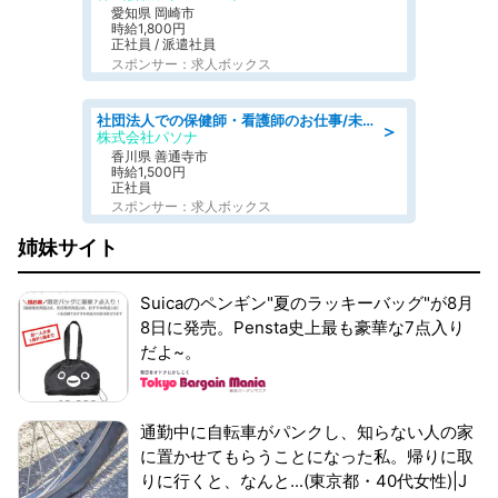
愛知県 岡崎市
時給1,800円
正社員 / 派遣社員
スポンサー：求人ボックス
社団法人での保健師・看護師のお仕事/未経験OK/要資格:普通免許、保健師、正看護師
＞
株式会社パソナ
香川県 善通寺市
時給1,500円
正社員
スポンサー：求人ボックス
姉妹サイト
Suicaのペンギン"夏のラッキーバッグ"が8月
8日に発売。Pensta史上最も豪華な7点入り
だよ~。
通勤中に自転車がパンクし、知らない人の家
に置かせてもらうことになった私。帰りに取
りに行くと、なんと...(東京都・40代女性)|J