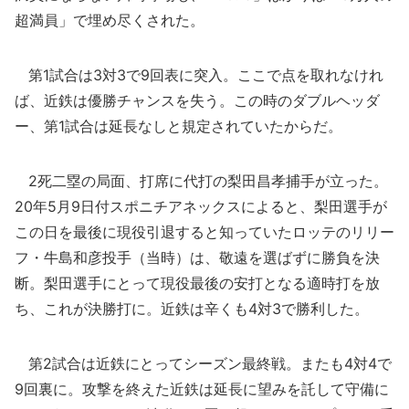
超満員」で埋め尽くされた。
第1試合は3対3で9回表に突入。ここで点を取れなけれ
ば、近鉄は優勝チャンスを失う。この時のダブルヘッダ
ー、第1試合は延長なしと規定されていたからだ。
2死二塁の局面、打席に代打の梨田昌孝捕手が立った。
20年5月9日付スポニチアネックスによると、梨田選手が
この日を最後に現役引退すると知っていたロッテのリリー
フ・牛島和彦投手（当時）は、敬遠を選ばずに勝負を決
断。梨田選手にとって現役最後の安打となる適時打を放
ち、これが決勝打に。近鉄は辛くも4対3で勝利した。
第2試合は近鉄にとってシーズン最終戦。またも4対4で
9回裏に。攻撃を終えた近鉄は延長に望みを託して守備に