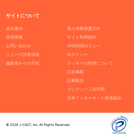
サイトについて
会社案内
個人情報保護方針
採用情報
サイト利用規約
お問い合わせ
SNS利用ポリシー
ニュース読者投稿
AIポリシー
編集長からの手紙
クッキーの利用について
広告掲載
記事配信
コンテンツ二次利用
日本インターネット報道協会
© 2026 J-CAST, Inc. All Rights Reserved.