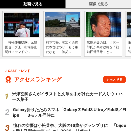
動画で見る
画像で見る
「異物使用疑惑」元韓
熊本市長、相次ぐ余震
広島原爆の日、小沢一
張
国セーブ王、出場停止
に本音ぽつり「もう嫌
郎氏が高市政権を「戦
ォ
明けマウンドで...
だなぁ」 被災...
前回帰路線」と...
気
J-CAST トレンド
アクセスランキング
もっと見る
米津玄師さんがイラストと文章を手がけたカード入りウエハ
ース菓子
Galaxy折りたたみスマホ「Galaxy Z Fold8 Ultra／Fold8／Fl
ip8」 3モデル同時に
憧れの女優は小松菜奈、大阪の16歳がグランプリに 「bijou
x新人発掘オーディション2026」リポート