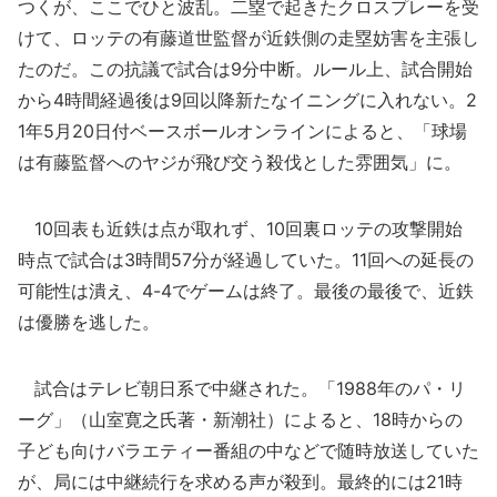
つくが、ここでひと波乱。二塁で起きたクロスプレーを受
けて、ロッテの有藤道世監督が近鉄側の走塁妨害を主張し
たのだ。この抗議で試合は9分中断。ルール上、試合開始
から4時間経過後は9回以降新たなイニングに入れない。2
1年5月20日付ベースボールオンラインによると、「球場
は有藤監督へのヤジが飛び交う殺伐とした雰囲気」に。
10回表も近鉄は点が取れず、10回裏ロッテの攻撃開始
時点で試合は3時間57分が経過していた。11回への延長の
可能性は潰え、4-4でゲームは終了。最後の最後で、近鉄
は優勝を逃した。
試合はテレビ朝日系で中継された。「1988年のパ・リ
ーグ」（山室寛之氏著・新潮社）によると、18時からの
子ども向けバラエティー番組の中などで随時放送していた
が、局には中継続行を求める声が殺到。最終的には21時