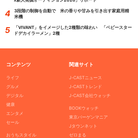
3段階の制御を自動で 米の香りや甘みを引き出す家庭用精
米機
「VIVANT」をイメージした2種類の味わい 「ベビースター
ドデカイラーメン」2種
コンテンツ
関連サイト
ライフ
J-CASTニュース
グルメ
J-CASTトレンド
デジタル
J-CAST会社ウォッチ
健康
BOOKウォッチ
エンタメ
東京バーゲンマニア
セール
Jタウンネット
おうちスタイル
ゼロまる