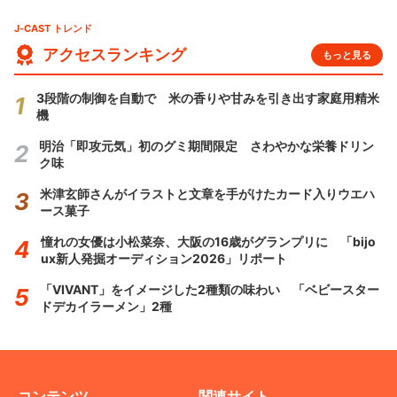
J-CAST トレンド
アクセスランキング
もっと見る
3段階の制御を自動で 米の香りや甘みを引き出す家庭用精米
機
明治「即攻元気」初のグミ期間限定 さわやかな栄養ドリン
ク味
米津玄師さんがイラストと文章を手がけたカード入りウエハ
ース菓子
憧れの女優は小松菜奈、大阪の16歳がグランプリに 「bijo
ux新人発掘オーディション2026」リポート
「VIVANT」をイメージした2種類の味わい 「ベビースター
ドデカイラーメン」2種
コンテンツ
関連サイト