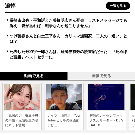
追悼
一覧を見る
長崎市出身・平和訴えた美輪明宏さん死去 ラストメッセージでも
訴え「愛があれば 戦争なんか起こりません」
つげ義春さんと白土三平さん カリスマ漫画家、二人の「違い」と
は？
死去した丹羽宇一郎さんは、経済界有数の読書家だった 『死ぬほ
ど読書』ベストセラーに
動画で見る
画像で見る
「鬼滅の刃」禰豆子役
ナイツ・塙宣之、You
解散のレペゼンフォッ
女
の声優・鬼頭明里の姿
Tuberヒカルの落語家
クス元リーダー・DJ S
利
にネット騒然 ...
デビュー...
HACHO...
ッ