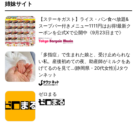
姉妹サイト
【ステーキガスト】ライス・パン食べ放題&
スープバー付きメニュー1111円はお得!最新ク
ーポンを公式Xで公開中《9月23日まで》
「多指症」で生まれた娘と、受け止められな
い私。産後初めての夜、助産師がミルクをあ
げてるのを見て...(静岡県・20代女性)|Jタウ
ンネット
ゼロまる