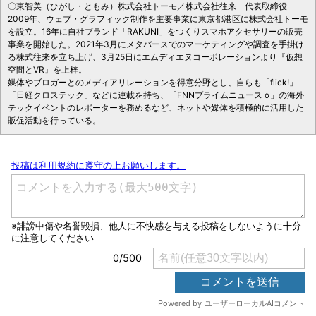
〇東智美（ひがし・ともみ）株式会社トーモ／株式会社往来 代表取締役
2009年、ウェブ・グラフィック制作を主要事業に東京都港区に株式会社トーモ
を設立。16年に自社ブランド「RAKUNI」をつくりスマホアクセサリーの販売
事業を開始した。2021年3月にメタバースでのマーケティングや調査を手掛け
る株式往来を立ち上げ、3月25日にエムディエヌコーポレーションより『仮想
空間とVR』を上梓。
媒体やブロガーとのメディアリレーションを得意分野とし、自らも「flick!」
「日経クロステック」などに連載を持ち、「FNNプライムニュース α」の海外
テックイベントのレポーターを務めるなど、ネットや媒体を積極的に活用した
販促活動を行っている。