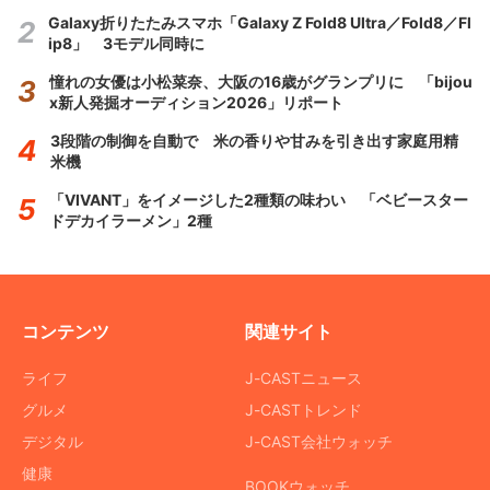
Galaxy折りたたみスマホ「Galaxy Z Fold8 Ultra／Fold8／Fl
ip8」 3モデル同時に
憧れの女優は小松菜奈、大阪の16歳がグランプリに 「bijou
x新人発掘オーディション2026」リポート
3段階の制御を自動で 米の香りや甘みを引き出す家庭用精
米機
「VIVANT」をイメージした2種類の味わい 「ベビースター
ドデカイラーメン」2種
コンテンツ
関連サイト
ライフ
J-CASTニュース
グルメ
J-CASTトレンド
デジタル
J-CAST会社ウォッチ
健康
BOOKウォッチ