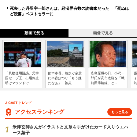
死去した丹羽宇一郎さんは、経済界有数の読書家だった 『死ぬほ
ど読書』ベストセラーに
動画で見る
画像で見る
「異物使用疑惑」元韓
熊本市長、相次ぐ余震
広島原爆の日、小沢一
張
国セーブ王、出場停止
に本音ぽつり「もう嫌
郎氏が高市政権を「戦
ォ
明けマウンドで...
だなぁ」 被災...
前回帰路線」と...
気
J-CAST トレンド
アクセスランキング
もっと見る
米津玄師さんがイラストと文章を手がけたカード入りウエハ
ース菓子