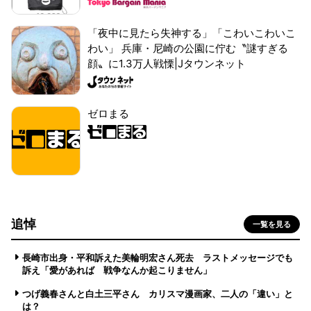
「夜中に見たら失神する」「こわいこわいこ
わい」 兵庫・尼崎の公園に佇む〝謎すぎる
顔〟に1.3万人戦慄|Jタウンネット
ゼロまる
追悼
一覧を見る
長崎市出身・平和訴えた美輪明宏さん死去 ラストメッセージでも
訴え「愛があれば 戦争なんか起こりません」
つげ義春さんと白土三平さん カリスマ漫画家、二人の「違い」と
は？