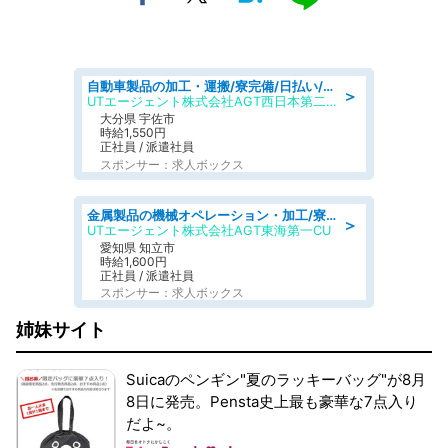
自動車製品の加工・運搬/寮完備/日払い/工場・製造
＞
UTエージェント株式会社AGT西日本第二CU
大分県 宇佐市
時給1,550円
正社員 / 派遣社員
スポンサー：求人ボックス
金属製品の機械オペレーション・加工/寮完備/日払い/工場・製造
＞
UTエージェント株式会社AGT東海第一CU
愛知県 知立市
時給1,600円
正社員 / 派遣社員
スポンサー：求人ボックス
姉妹サイト
Suicaのペンギン"夏のラッキーバッグ"が8月
8日に発売。Pensta史上最も豪華な7点入り
だよ~。