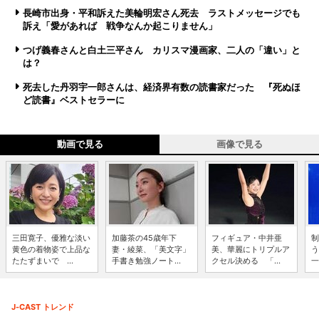
長崎市出身・平和訴えた美輪明宏さん死去 ラストメッセージでも
訴え「愛があれば 戦争なんか起こりません」
つげ義春さんと白土三平さん カリスマ漫画家、二人の「違い」と
は？
死去した丹羽宇一郎さんは、経済界有数の読書家だった 『死ぬほ
ど読書』ベストセラーに
動画で見る
画像で見る
三田寛子、優雅な淡い
加藤茶の45歳年下
フィギュア・中井亜
制
黄色の着物姿で上品な
妻・綾菜、「美文字」
美、華麗にトリプルア
う
たたずまいで ...
手書き勉強ノート...
クセル決める 「...
一
J-CAST トレンド