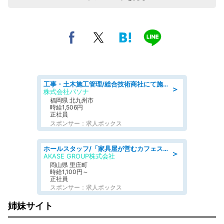
工事・土木施工管理/総合技術商社にて施工管理のお仕事/即日勤務可/車通勤可/工事・土木施工管理/生産・品質管理
＞
株式会社パソナ
福岡県 北九州市
時給1,506円
正社員
スポンサー：求人ボックス
ホールスタッフ/「家具屋が営むカフェスタッフ!」週2日～OK!嬉しいまかない付き/岡山県/浅口郡里庄町
＞
AKASE GROUP株式会社
岡山県 里庄町
時給1,100円～
正社員
スポンサー：求人ボックス
姉妹サイト