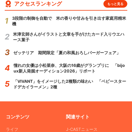
アクセスランキング
もっと見る
3段階の制御を自動で 米の香りや甘みを引き出す家庭用精米
機
米津玄師さんがイラストと文章を手がけたカード入りウエハ
ース菓子
ゼッテリア 期間限定「夏の和風おろしバーガーフェア」
憧れの女優は小松菜奈、大阪の16歳がグランプリに 「bijo
ux新人発掘オーディション2026」リポート
「VIVANT」をイメージした2種類の味わい 「ベビースター
ドデカイラーメン」2種
コンテンツ
関連サイト
ライフ
J-CASTニュース