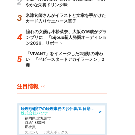
やかな栄養ドリンク味
米津玄師さんがイラストと文章を手がけた
カード入りウエハース菓子
憧れの女優は小松菜奈、大阪の16歳がグラ
ンプリに 「bijoux新人発掘オーディショ
ン2026」リポート
「VIVANT」をイメージした2種類の味わ
い 「ベビースタードデカイラーメン」2
種
注目情報
PR
経理/病院での経理事務のお仕事/即日勤務可/車通勤可/経理/一般事務
＞
株式会社パソナ
福岡県 北九州市
時給1,380円
正社員
スポンサー：求人ボックス