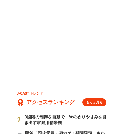
ト
J-CAST トレンド
アクセスランキング
もっと見る
3段階の制御を自動で 米の香りや甘みを引
き出す家庭用精米機
明治「即攻元気」初のグミ期間限定 さわ