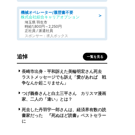
機械オペレーター/履歴書不要
＞
株式会社綜合キャリアオプション
埼玉県 羽生市
時給1,800円～2,250円
正社員 / 派遣社員
スポンサー：求人ボックス
追悼
一覧を見る
長崎市出身・平和訴えた美輪明宏さん死去
ラストメッセージでも訴え「愛があれば 戦
争なんか起こりません」
つげ義春さんと白土三平さん カリスマ漫画
家、二人の「違い」とは？
死去した丹羽宇一郎さんは、経済界有数の読
書家だった 『死ぬほど読書』ベストセラー
に