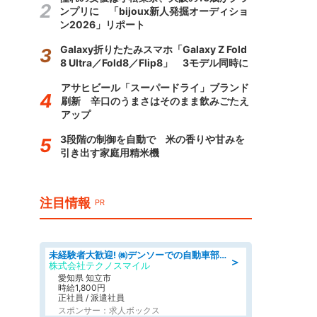
ンプリに 「bijoux新人発掘オーディショ
ン2026」リポート
Galaxy折りたたみスマホ「Galaxy Z Fold
8 Ultra／Fold8／Flip8」 3モデル同時に
アサヒビール「スーパードライ」ブランド
刷新 辛口のうまさはそのまま飲みごたえ
アップ
3段階の制御を自動で 米の香りや甘みを
引き出す家庭用精米機
注目情報
PR
未経験者大歓迎! ㈱デンソーでの自動車部品の組立作業 denso aichi
＞
株式会社テクノスマイル
愛知県 知立市
時給1,800円
正社員 / 派遣社員
スポンサー：求人ボックス