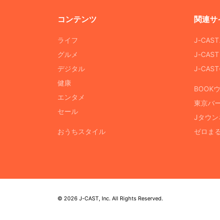
コンテンツ
関連サ
ライフ
J-CAS
グルメ
J-CAS
デジタル
J-CA
健康
BOOK
エンタメ
東京バ
セール
Jタウン
おうちスタイル
ゼロま
© 2026 J-CAST, Inc. All Rights Reserved.