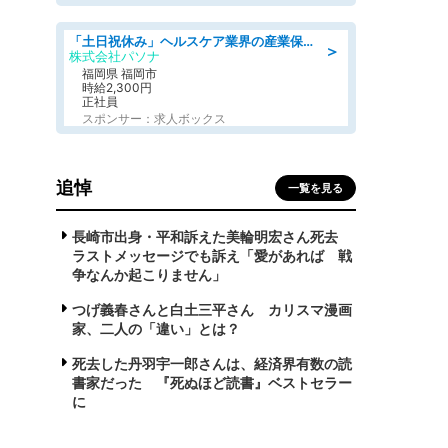
「土日祝休み」ヘルスケア業界の産業保健師/高時給/未経験OK/要資格:保健師、正看護師
＞
株式会社パソナ
福岡県 福岡市
時給2,300円
正社員
スポンサー：求人ボックス
追悼
一覧を見る
長崎市出身・平和訴えた美輪明宏さん死去
ラストメッセージでも訴え「愛があれば 戦
争なんか起こりません」
つげ義春さんと白土三平さん カリスマ漫画
家、二人の「違い」とは？
死去した丹羽宇一郎さんは、経済界有数の読
書家だった 『死ぬほど読書』ベストセラー
に