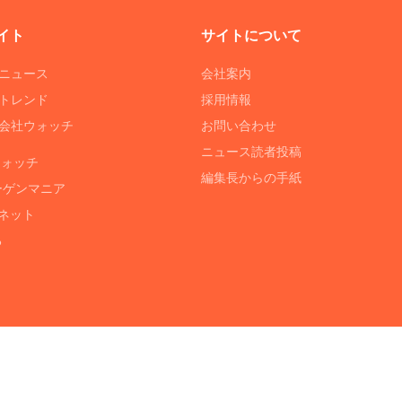
イト
サイトについて
Tニュース
会社案内
Tトレンド
採用情報
ST会社ウォッチ
お問い合わせ
ニュース読者投稿
ウォッチ
編集長からの手紙
ーゲンマニア
ネット
る