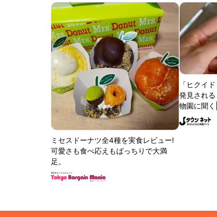
「ヒクイド
発見される 
物園に聞く
ミセスドーナツ全4種を実食レビュー!
可愛さも食べ応えもばっちりで大満
足。