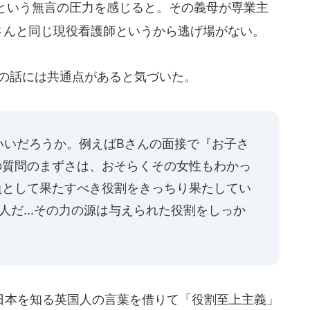
という無言の圧力を感じると。その義母が専業主
さんと同じ現役看護師というから逃げ場がない。
の話には共通点があると気づいた。
いいだろうか。例えばBさんの面接で『お子さ
その質問のまずさは、おそらくその女性もわかっ
社員として果たすべき役割をきっちり果たしてい
な人だ...その力の源は与えられた役割をしっか
本を知る英国人の言葉を借りて「役割至上主義」