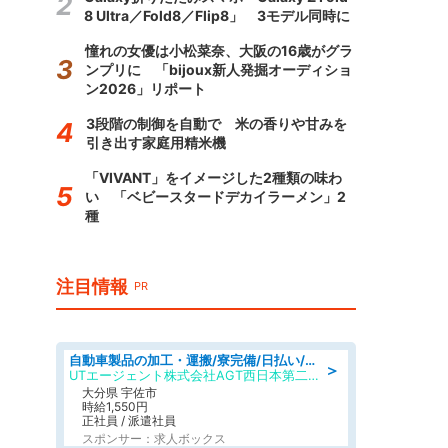
8 Ultra／Fold8／Flip8」 3モデル同時に
憧れの女優は小松菜奈、大阪の16歳がグラ
ンプリに 「bijoux新人発掘オーディショ
ン2026」リポート
3段階の制御を自動で 米の香りや甘みを
引き出す家庭用精米機
「VIVANT」をイメージした2種類の味わ
い 「ベビースタードデカイラーメン」2
種
注目情報
PR
自動車製品の加工・運搬/寮完備/日払い/工場・製造
＞
UTエージェント株式会社AGT西日本第二CU
大分県 宇佐市
時給1,550円
正社員 / 派遣社員
スポンサー：求人ボックス