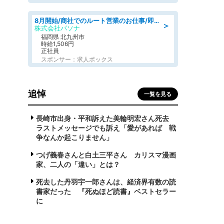
8月開始/商社でのルート営業のお仕事/即日勤務可/車通勤可/営業
＞
株式会社パソナ
福岡県 北九州市
時給1,506円
正社員
スポンサー：求人ボックス
追悼
一覧を見る
長崎市出身・平和訴えた美輪明宏さん死去
ラストメッセージでも訴え「愛があれば 戦
争なんか起こりません」
つげ義春さんと白土三平さん カリスマ漫画
家、二人の「違い」とは？
死去した丹羽宇一郎さんは、経済界有数の読
書家だった 『死ぬほど読書』ベストセラー
に