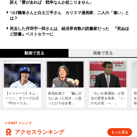
訴え「愛があれば 戦争なんか起こりません」
つげ義春さんと白土三平さん カリスマ漫画家、二人の「違い」と
は？
死去した丹羽宇一郎さんは、経済界有数の読書家だった 『死ぬほ
ど読書』ベストセラーに
動画で見る
画像で見る
【ドジャース】キム・
新党結成で「「騙し討
「れいわ新選組」が党
登
ヘソン、大リーグ公式
ちにあった気分」と怒
名の変更を発表、「い
女
「PSロースタ...
ったひろゆき妻...
のちの党」へ ...
発
J-CAST トレンド
アクセスランキング
もっと見る