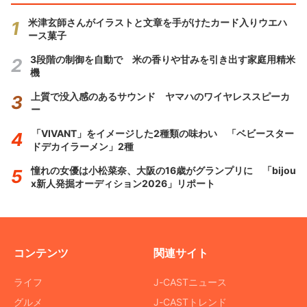
米津玄師さんがイラストと文章を手がけたカード入りウエハ
ース菓子
3段階の制御を自動で 米の香りや甘みを引き出す家庭用精米
機
上質で没入感のあるサウンド ヤマハのワイヤレススピーカ
ー
「VIVANT」をイメージした2種類の味わい 「ベビースター
ドデカイラーメン」2種
憧れの女優は小松菜奈、大阪の16歳がグランプリに 「bijou
x新人発掘オーディション2026」リポート
コンテンツ
関連サイト
ライフ
J-CASTニュース
グルメ
J-CASTトレンド