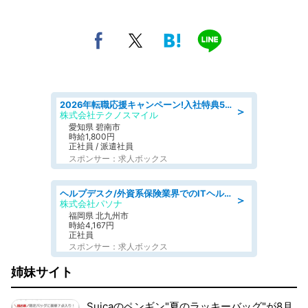
2026年転職応援キャンペーン!入社特典58万円/デンソーで働こう!自動車工場で小型部品の検査業務 denso aichi
＞
株式会社テクノスマイル
愛知県 碧南市
時給1,800円
正社員 / 派遣社員
スポンサー：求人ボックス
ヘルプデスク/外資系保険業界でのITヘルプデスク業務/駅近/即日勤務可/ヘルプデスク
＞
株式会社パソナ
福岡県 北九州市
時給4,167円
正社員
スポンサー：求人ボックス
姉妹サイト
Suicaのペンギン"夏のラッキーバッグ"が8月