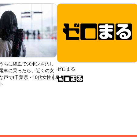
うちに経血でズボンを汚し
ゼロまる
電車に乗ったら、近くの女
声で(千葉県・10代女性)|J
ト