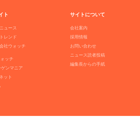
イト
サイトについて
Tニュース
会社案内
Tトレンド
採用情報
ST会社ウォッチ
お問い合わせ
ニュース読者投稿
ウォッチ
編集長からの手紙
ーゲンマニア
ネット
る