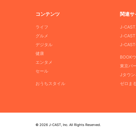
コンテンツ
関連サ
ライフ
J-CAS
グルメ
J-CAS
デジタル
J-CA
健康
BOOK
エンタメ
東京バ
セール
Jタウン
おうちスタイル
ゼロま
© 2026 J-CAST, Inc. All Rights Reserved.