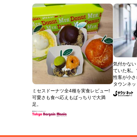
気付かない
ていた私。
性客が小さな
タウンネッ
ミセスドーナツ全4種を実食レビュー!
可愛さも食べ応えもばっちりで大満
足。