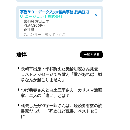
事務/PC・データ入力/営業事務 残業ほぼなし 建設機械レンタル会社で未経験から一般事務
＞
UTエージェント株式会社
京都府 京田辺市
時給1,300円～
正社員
スポンサー：求人ボックス
追悼
一覧を見る
長崎市出身・平和訴えた美輪明宏さん死去
ラストメッセージでも訴え「愛があれば 戦
争なんか起こりません」
つげ義春さんと白土三平さん カリスマ漫画
家、二人の「違い」とは？
死去した丹羽宇一郎さんは、経済界有数の読
書家だった 『死ぬほど読書』ベストセラー
に