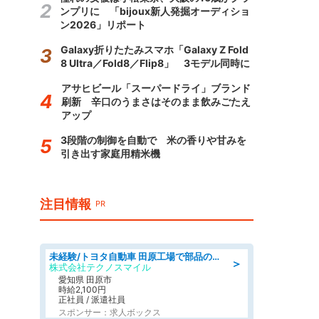
ンプリに 「bijoux新人発掘オーディショ
ン2026」リポート
Galaxy折りたたみスマホ「Galaxy Z Fold
8 Ultra／Fold8／Flip8」 3モデル同時に
アサヒビール「スーパードライ」ブランド
刷新 辛口のうまさはそのまま飲みごたえ
アップ
3段階の制御を自動で 米の香りや甘みを
引き出す家庭用精米機
注目情報
PR
未経験/トヨタ自動車 田原工場で部品の運搬作業/tutumi
＞
株式会社テクノスマイル
愛知県 田原市
時給2,100円
正社員 / 派遣社員
スポンサー：求人ボックス