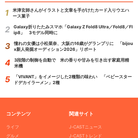
米津玄師さんがイラストと文章を手がけたカード入りウエハ
ース菓子
Galaxy折りたたみスマホ「Galaxy Z Fold8 Ultra／Fold8／Fl
ip8」 3モデル同時に
憧れの女優は小松菜奈、大阪の16歳がグランプリに 「bijou
x新人発掘オーディション2026」リポート
3段階の制御を自動で 米の香りや甘みを引き出す家庭用精
米機
「VIVANT」をイメージした2種類の味わい 「ベビースター
ドデカイラーメン」2種
コンテンツ
関連サイト
ライフ
J-CASTニュース
グルメ
J-CASTトレンド