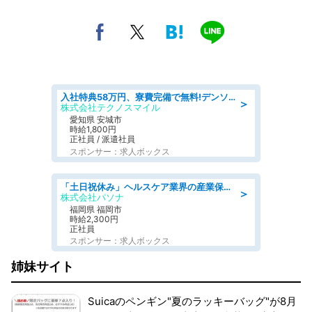
入社特典58万円、寮費完備で無料!デンソーで働こう!自動車工場で小型部品の検査業務 denso aichi
＞
株式会社テクノスマイル
愛知県 安城市
時給1,800円
正社員 / 派遣社員
スポンサー：求人ボックス
「土日祝休み」ヘルスケア業界の産業保健師/高時給/未経験OK/要資格:保健師、正看護師
＞
株式会社パソナ
福岡県 福岡市
時給2,300円
正社員
スポンサー：求人ボックス
姉妹サイト
Suicaのペンギン"夏のラッキーバッグ"が8月