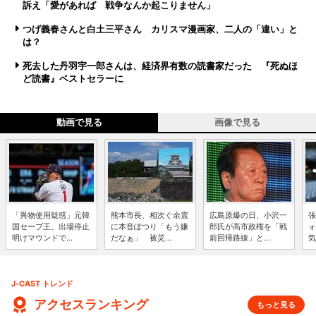
訴え「愛があれば 戦争なんか起こりません」
つげ義春さんと白土三平さん カリスマ漫画家、二人の「違い」と
は？
死去した丹羽宇一郎さんは、経済界有数の読書家だった 『死ぬほ
ど読書』ベストセラーに
動画で見る
画像で見る
「異物使用疑惑」元韓
熊本市長、相次ぐ余震
広島原爆の日、小沢一
張
国セーブ王、出場停止
に本音ぽつり「もう嫌
郎氏が高市政権を「戦
ォ
明けマウンドで...
だなぁ」 被災...
前回帰路線」と...
気
J-CAST トレンド
アクセスランキング
もっと見る