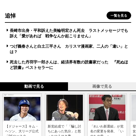
追悼
一覧を見る
長崎市出身・平和訴えた美輪明宏さん死去 ラストメッセージでも
訴え「愛があれば 戦争なんか起こりません」
つげ義春さんと白土三平さん カリスマ漫画家、二人の「違い」と
は？
死去した丹羽宇一郎さんは、経済界有数の読書家だった 『死ぬほ
ど読書』ベストセラーに
動画で見る
画像で見る
【ドジャース】キム・
新党結成で「「騙し討
「れいわ新選組」が党
登
ヘソン、大リーグ公式
ちにあった気分」と怒
名の変更を発表、「い
女
「PSロースタ...
ったひろゆき妻...
のちの党」へ ...
発