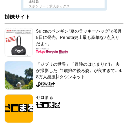
正社員
スポンサー：求人ボックス
姉妹サイト
Suicaのペンギン"夏のラッキーバッグ"が8月
8日に発売。Pensta史上最も豪華な7点入り
だよ~。
「ジブリの世界」「冒険のはじまりだ!」 夫
が撮影した〝1歳娘の後ろ姿〟が良すぎて...4.
8万人感激|Jタウンネット
ゼロまる