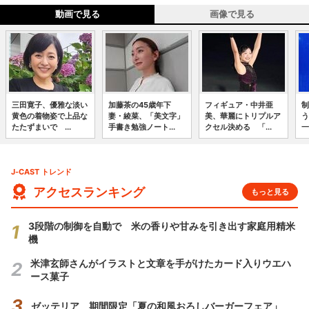
動画で見る
画像で見る
三田寛子、優雅な淡い
加藤茶の45歳年下
フィギュア・中井亜
制
黄色の着物姿で上品な
妻・綾菜、「美文字」
美、華麗にトリプルア
う
たたずまいで ...
手書き勉強ノート...
クセル決める 「...
一
J-CAST トレンド
アクセスランキング
もっと見る
3段階の制御を自動で 米の香りや甘みを引き出す家庭用精米
機
米津玄師さんがイラストと文章を手がけたカード入りウエハ
ース菓子
ゼッテリア 期間限定「夏の和風おろしバーガーフェア」