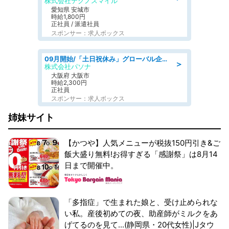
株式会社テクノスマイル
愛知県 安城市
時給1,800円
正社員 / 派遣社員
スポンサー：求人ボックス
09月開始/「土日祝休み」グローバル企業での産業保健のお仕事/保健師/高時給/残業なし/服装自由
＞
株式会社パソナ
大阪府 大阪市
時給2,300円
正社員
スポンサー：求人ボックス
姉妹サイト
【かつや】人気メニューが税抜150円引き&ご
飯大盛り無料!お得すぎる「感謝祭」は8月14
日まで開催中。
「多指症」で生まれた娘と、受け止められな
い私。産後初めての夜、助産師がミルクをあ
げてるのを見て...(静岡県・20代女性)|Jタウ