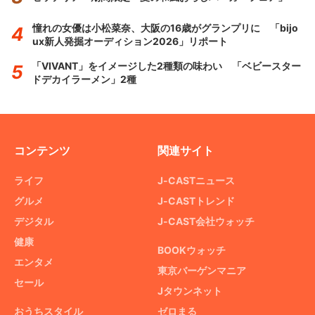
憧れの女優は小松菜奈、大阪の16歳がグランプリに 「bijo
ux新人発掘オーディション2026」リポート
「VIVANT」をイメージした2種類の味わい 「ベビースター
ドデカイラーメン」2種
コンテンツ
関連サイト
ライフ
J-CASTニュース
グルメ
J-CASTトレンド
デジタル
J-CAST会社ウォッチ
健康
BOOKウォッチ
エンタメ
東京バーゲンマニア
セール
Jタウンネット
おうちスタイル
ゼロまる