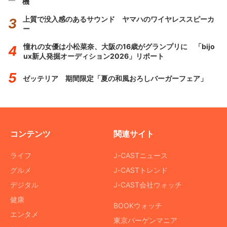
機
上質で没入感のあるサウンド ヤマハのワイヤレススピーカ
ー
憧れの女優は小松菜奈、大阪の16歳がグランプリに 「bijo
ux新人発掘オーディション2026」リポート
ゼッテリア 期間限定「夏の和風おろしバーガーフェア」
コンテンツ
関連サイト
ライフ
J-CASTニュース
グルメ
J-CASTトレンド
デジタル
J-CAST会社ウォッチ
健康
BOOKウォッチ
エンタメ
東京バーゲンマニア