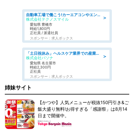
自動車工場で働こう!カーエアコンやエンジンの製造・加工業務/寮完備 denso aichi
＞
株式会社テクノスマイル
愛知県 豊橋市
時給1,800円
正社員 / 派遣社員
スポンサー：求人ボックス
「土日祝休み」ヘルスケア業界での産業保健師業務/看護師/高時給/未経験OK/要資格:正看護師
＞
株式会社パソナ
愛知県 名古屋市
時給2,300円
正社員
スポンサー：求人ボックス
姉妹サイト
【かつや】人気メニューが税抜150円引き&ご
飯大盛り無料!お得すぎる「感謝祭」は8月14
日まで開催中。