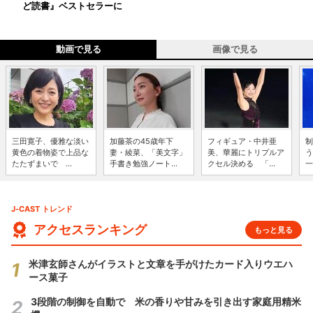
ど読書』ベストセラーに
動画で見る
画像で見る
三田寛子、優雅な淡い
加藤茶の45歳年下
フィギュア・中井亜
制
黄色の着物姿で上品な
妻・綾菜、「美文字」
美、華麗にトリプルア
う
たたずまいで ...
手書き勉強ノート...
クセル決める 「...
一
J-CAST トレンド
アクセスランキング
もっと見る
米津玄師さんがイラストと文章を手がけたカード入りウエハ
ース菓子
3段階の制御を自動で 米の香りや甘みを引き出す家庭用精米