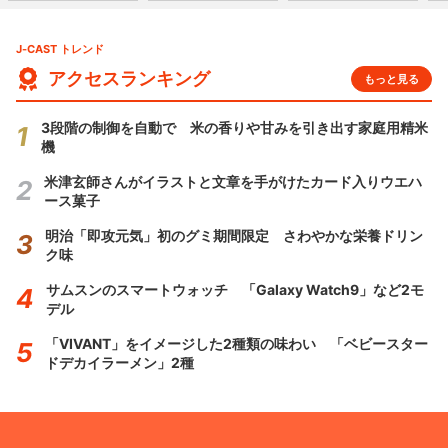
J-CAST トレンド
アクセスランキング
もっと見る
3段階の制御を自動で 米の香りや甘みを引き出す家庭用精米
機
米津玄師さんがイラストと文章を手がけたカード入りウエハ
ース菓子
明治「即攻元気」初のグミ期間限定 さわやかな栄養ドリン
ク味
サムスンのスマートウォッチ 「Galaxy Watch9」など2モ
デル
「VIVANT」をイメージした2種類の味わい 「ベビースター
ドデカイラーメン」2種