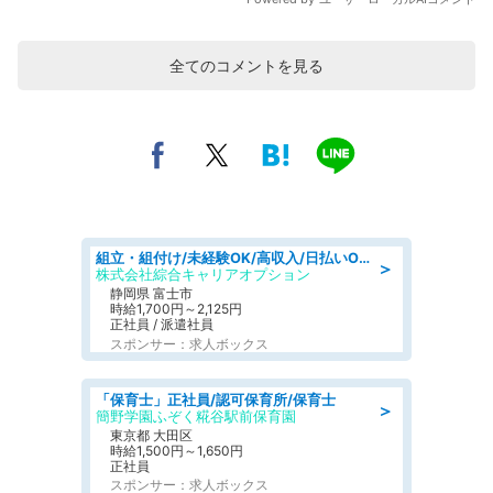
全てのコメントを見る
組立・組付け/未経験OK/高収入/日払いOK/交替制/20・30・40代活躍中
＞
株式会社綜合キャリアオプション
静岡県 富士市
時給1,700円～2,125円
正社員 / 派遣社員
スポンサー：求人ボックス
「保育士」正社員/認可保育所/保育士
＞
簡野学園ふぞく糀谷駅前保育園
東京都 大田区
時給1,500円～1,650円
正社員
スポンサー：求人ボックス