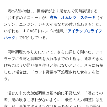
既出3品の他に、担当者がよく湯せんで同時調理する
「おすすめメニュー」が、
煮魚
、
オムレツ
、
ステーキ
（イ
ンゲン、ニンジン、ジャガイモなどの付け合わせも）だ。
いずれも、J-CASTトレンドの連載
「アイラップなライフ
ハック」
で紹介している。
同時調理のやり方について、さらに詳しく聞いた。アイ
ラップに食材と調味料を入れるまでの工程は、通常のきん
ぴらごぼうや照り焼き作りと差はないという。さらに時短
したい場合は、「カット野菜や下処理された食材」を使
う。
湯せん中の火加減調整は基本的に不要だが、「沸とうの
際、湯の吹きこぼれがないように、最初の火力調整には注
意」だ。裏返すタイミングは10～15分くらい。ほぼ手が