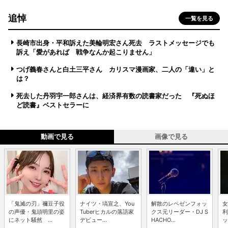
追悼
一覧を見る
長崎市出身・平和訴えた美輪明宏さん死去 ラストメッセージでも
訴え「愛があれば 戦争なんか起こりません」
つげ義春さんと白土三平さん カリスマ漫画家、二人の「違い」と
は？
死去した丹羽宇一郎さんは、経済界有数の読書家だった 『死ぬほ
ど読書』ベストセラーに
動画で見る
画像で見る
「鬼滅の刃」禰豆子役
ナイツ・塙宣之、You
解散のレペゼンフォッ
女
の声優・鬼頭明里の姿
Tuberヒカルの落語家
クス元リーダー・DJ S
利
にネット騒然 ...
デビュー...
HACHO...
ッ