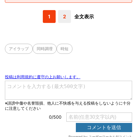
1
2
全文表示
アイラップ
同時調理
時短