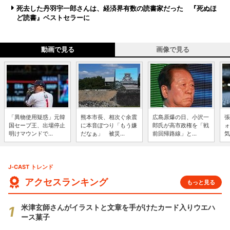
死去した丹羽宇一郎さんは、経済界有数の読書家だった 『死ぬほ
ど読書』ベストセラーに
動画で見る
画像で見る
「異物使用疑惑」元韓
熊本市長、相次ぐ余震
広島原爆の日、小沢一
張
国セーブ王、出場停止
に本音ぽつり「もう嫌
郎氏が高市政権を「戦
ォ
明けマウンドで...
だなぁ」 被災...
前回帰路線」と...
気
J-CAST トレンド
アクセスランキング
もっと見る
米津玄師さんがイラストと文章を手がけたカード入りウエハ
ース菓子