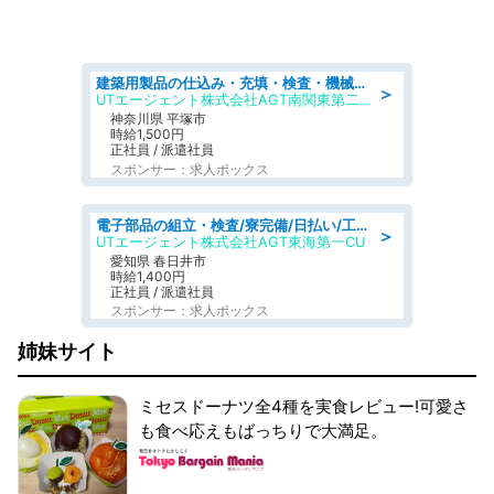
建築用製品の仕込み・充填・検査・機械操作/寮完備/日払い/工場・製造
＞
UTエージェント株式会社AGT南関東第二CU
神奈川県 平塚市
時給1,500円
正社員 / 派遣社員
スポンサー：求人ボックス
電子部品の組立・検査/寮完備/日払い/工場・製造
＞
UTエージェント株式会社AGT東海第一CU
愛知県 春日井市
時給1,400円
正社員 / 派遣社員
スポンサー：求人ボックス
姉妹サイト
ミセスドーナツ全4種を実食レビュー!可愛さ
も食べ応えもばっちりで大満足。