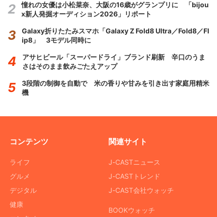
憧れの女優は小松菜奈、大阪の16歳がグランプリに 「bijou
x新人発掘オーディション2026」リポート
Galaxy折りたたみスマホ「Galaxy Z Fold8 Ultra／Fold8／Fl
ip8」 3モデル同時に
アサヒビール「スーパードライ」ブランド刷新 辛口のうま
さはそのまま飲みごたえアップ
3段階の制御を自動で 米の香りや甘みを引き出す家庭用精米
機
コンテンツ
関連サイト
ライフ
J-CASTニュース
グルメ
J-CASTトレンド
デジタル
J-CAST会社ウォッチ
健康
BOOKウォッチ