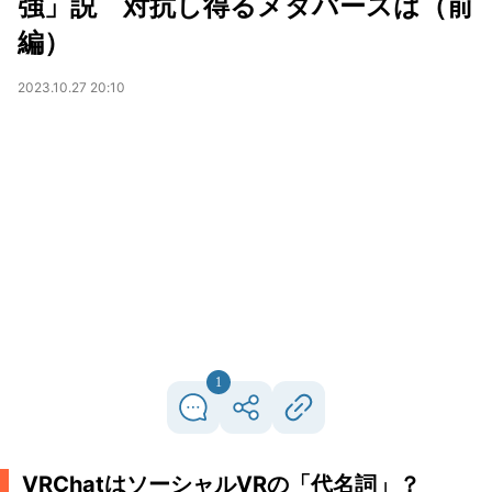
強」説 対抗し得るメタバースは（前
編）
2023.10.27 20:10
1
VRChatはソーシャルVRの「代名詞」？