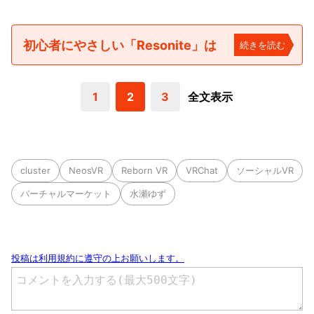
初心者にやさしい「Resonite」は
続きを読む
1
2
3
全文表示
cluster
NeosVR
Reborn VR
VRChat
ソーシャルVR
バーチャルマーケット
水瀬ゆず