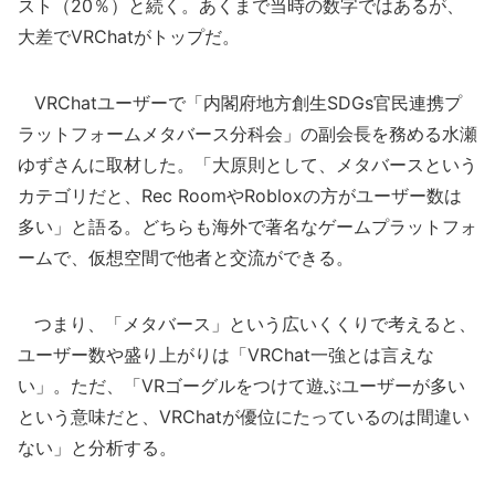
スト（20％）と続く。あくまで当時の数字ではあるが、
大差でVRChatがトップだ。
VRChatユーザーで「内閣府地方創生SDGs官民連携プ
ラットフォームメタバース分科会」の副会長を務める水瀬
ゆずさんに取材した。「大原則として、メタバースという
カテゴリだと、Rec RoomやRobloxの方がユーザー数は
多い」と語る。どちらも海外で著名なゲームプラットフォ
ームで、仮想空間で他者と交流ができる。
つまり、「メタバース」という広いくくりで考えると、
ユーザー数や盛り上がりは「VRChat一強とは言えな
い」。ただ、「VRゴーグルをつけて遊ぶユーザーが多い
という意味だと、VRChatが優位にたっているのは間違い
ない」と分析する。