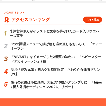
J-CAST トレンド
アクセスランキング
もっと見る
米津玄師さんがイラストと文章を手がけたカード入りウエハ
ース菓子
6つの調理メニューで揚げ物も温め直しもおいしく 「エアー
オーブン」
「VIVANT」をイメージした2種類の味わい 「ベビースター
ドデカイラーメン」2種
明治「即攻元気」初のグミ期間限定 さわやかな栄養ドリン
ク味
憧れの女優は小松菜奈、大阪の16歳がグランプリに 「bijou
x新人発掘オーディション2026」リポート