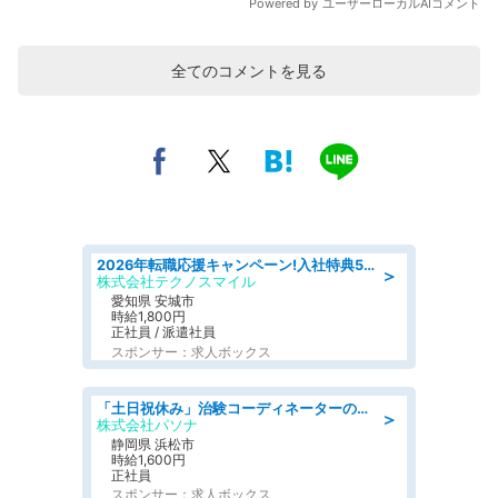
全てのコメントを見る
2026年転職応援キャンペーン!入社特典58万円/デンソーで働こう!自動車工場で小型部品の検査業務 denso aichi
＞
株式会社テクノスマイル
愛知県 安城市
時給1,800円
正社員 / 派遣社員
スポンサー：求人ボックス
「土日祝休み」治験コーディネーターのお仕事/未経験OK
＞
株式会社パソナ
静岡県 浜松市
時給1,600円
正社員
スポンサー：求人ボックス