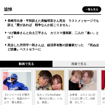
追悼
一覧を見る
長崎市出身・平和訴えた美輪明宏さん死去 ラストメッセージでも
訴え「愛があれば 戦争なんか起こりません」
つげ義春さんと白土三平さん カリスマ漫画家、二人の「違い」と
は？
死去した丹羽宇一郎さんは、経済界有数の読書家だった 『死ぬほ
ど読書』ベストセラーに
動画で見る
画像で見る
【ドジャース】打撃不
元カップルYouTuber
辻希美、コストコに行
「
振ベッツ、低迷のチー
「夜のひと笑い」いち
くたびに買って...大絶
紗
ムで「最も懸念...
え、新恋...
賛 少しア...
リ