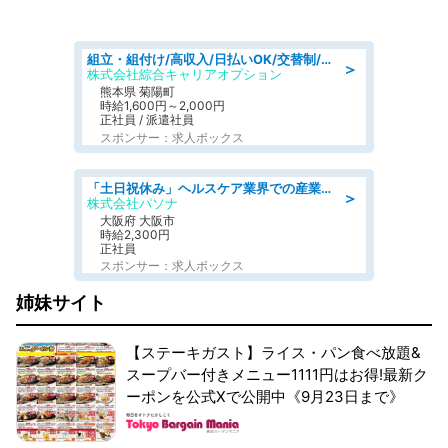
組立・組付け/高収入/日払いOK/交替制/20・30・40代活躍中/製造 工場
＞
株式会社綜合キャリアオプション
熊本県 菊陽町
時給1,600円～2,000円
正社員 / 派遣社員
スポンサー：求人ボックス
「土日祝休み」ヘルスケア業界での産業保健師業務/看護師/高時給/要資格:正看護師
＞
株式会社パソナ
大阪府 大阪市
時給2,300円
正社員
スポンサー：求人ボックス
姉妹サイト
【ステーキガスト】ライス・パン食べ放題&
スープバー付きメニュー1111円はお得!最新ク
ーポンを公式Xで公開中《9月23日まで》