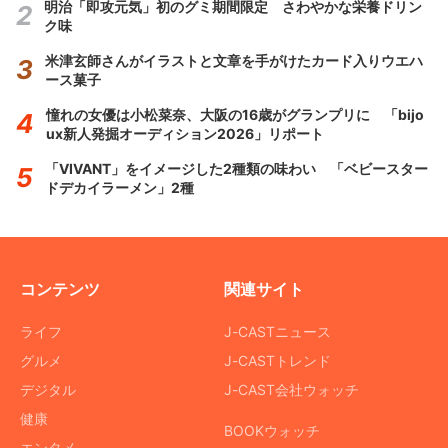
明治「即攻元気」初のグミ期間限定 さわやかな栄養ドリン
ク味
米津玄師さんがイラストと文章を手がけたカード入りウエハ
ース菓子
憧れの女優は小松菜奈、大阪の16歳がグランプリに 「bijo
ux新人発掘オーディション2026」リポート
「VIVANT」をイメージした2種類の味わい 「ベビースター
ドデカイラーメン」2種
コンテンツ
関連サイト
ライフ
J-CASTニュース
グルメ
J-CASTトレンド
デジタル
J-CAST会社ウォッチ
健康
BOOKウォッチ
エンタメ