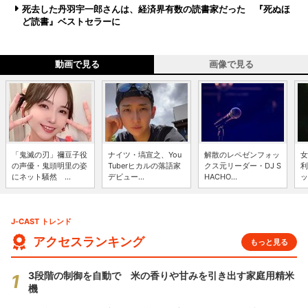
死去した丹羽宇一郎さんは、経済界有数の読書家だった 『死ぬほ
ど読書』ベストセラーに
動画で見る
画像で見る
「鬼滅の刃」禰豆子役
ナイツ・塙宣之、You
解散のレペゼンフォッ
女
の声優・鬼頭明里の姿
Tuberヒカルの落語家
クス元リーダー・DJ S
利
にネット騒然 ...
デビュー...
HACHO...
ッ
J-CAST トレンド
アクセスランキング
もっと見る
3段階の制御を自動で 米の香りや甘みを引き出す家庭用精米
機