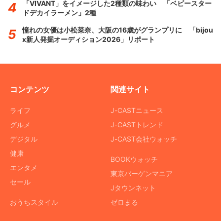
「VIVANT」をイメージした2種類の味わい 「ベビースター
ドデカイラーメン」2種
憧れの女優は小松菜奈、大阪の16歳がグランプリに 「bijou
x新人発掘オーディション2026」リポート
コンテンツ
関連サイト
ライフ
J-CASTニュース
グルメ
J-CASTトレンド
デジタル
J-CAST会社ウォッチ
健康
BOOKウォッチ
エンタメ
東京バーゲンマニア
セール
Jタウンネット
おうちスタイル
ゼロまる