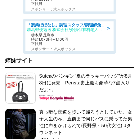
正社員
スポンサー：求人ボックス
「残業ほぼなし」調理スタッフ/調理師免許必須/正職員/日勤のみ/介護付き有料老人ホーム/社会保障完備
＞
群馬郵便逓送 株式会社/介護付有料老人ホーム ふる里
栃木県 足利市
時給1,073円～1,100円
正社員
スポンサー：求人ボックス
姉妹サイト
Suicaのペンギン"夏のラッキーバッグ"が8月
8日に発売。Pensta史上最も豪華な7点入り
だよ~。
真っ暗な夜道を歩いて帰ろうとしていた、女
子大生の私。直前まで同じバスに乗ってた男
性に声をかけられて(長野県・50代女性)|Jタ
ウンネット