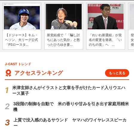
【ドジャース】キム・
新党結成で「「騙し討
「れいわ新選組」が党
登
ヘソン、大リーグ公式
ちにあった気分」と怒
名の変更を発表、「い
女
「PSロースタ...
ったひろゆき妻...
のちの党」へ ...
発
J-CAST トレンド
アクセスランキング
もっと見る
米津玄師さんがイラストと文章を手がけたカード入りウエハ
ース菓子
3段階の制御を自動で 米の香りや甘みを引き出す家庭用精米
機
上質で没入感のあるサウンド ヤマハのワイヤレススピーカ
ー