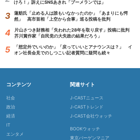
けろ！」訴えにSNSあきれ「ブーメランでは」
蓮舫氏「止める人は誰もいなかったのか」「あまりにも愕
然」 高市首相「上空から合掌」巡る投稿を批判
片山さつき財務相「失われた28年を取り戻す」投稿に批判
芥川賞作家「自民党の大失政の結果だろう」
「想定外でいいのか」「戻っていいとアナウンスは？」 イ
オン社長会見でのしつこい記者質問に疑問も続々
コンテンツ
関連サイト
社会
J-CASTニュース
政治
J-CASTトレンド
経済
J-CAST会社ウォッチ
IT
BOOKウォッチ
エンタメ
東京バーゲンマニア