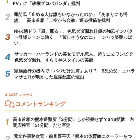
PV」に「政権プロパガンダ」批判
蓮舫氏「止める人は誰もいなかったのか」「あまりにも愕
然」 高市首相「上空から合掌」巡る投稿を批判
NHK朝ドラ「風、薫る」、色気ダダ漏れ俳優の強烈インパク
ト登場シーンに沸く 「苦しそうなのに」「シャツ姿艶っぽ
い」
サッカー・ハーランドの美女モデル恋人、超ミニ丈ワンピで
色気ダダ漏れ すらり神スタイルの美貌
家族旅行の機内で「パパだけ別席」あり？ 5児の父・エハラ
マサヒロが明かした座席配置の理由
J-CAST ニュース
コメントランキング
高市首相の熊本避難所「3分間」しか視察せず？SNS拡散 内
閣広報官「51分間」だと否定
元文科事務次官・前川喜平氏「熊本の体育館にクーラーをつ