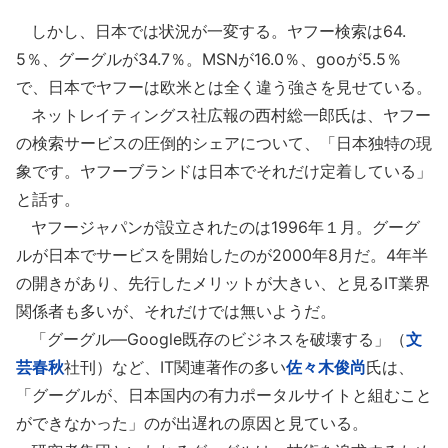
しかし、日本では状況が一変する。ヤフー検索は64.
5％、グーグルが34.7％。MSNが16.0％、gooが5.5％
で、日本でヤフーは欧米とは全く違う強さを見せている。
ネットレイティングス社広報の西村総一郎氏は、ヤフー
の検索サービスの圧倒的シェアについて、「日本独特の現
象です。ヤフーブランドは日本でそれだけ定着している」
と話す。
ヤフージャパンが設立されたのは1996年１月。グーグ
ルが日本でサービスを開始したのが2000年8月だ。4年半
の開きがあり、先行したメリットが大きい、と見るIT業界
関係者も多いが、それだけでは無いようだ。
「グーグル―Google既存のビジネスを破壊する」（
文
芸春秋
社刊）など、IT関連著作の多い
佐々木俊尚
氏は、
「グーグルが、日本国内の有力ポータルサイトと組むこと
ができなかった」のが出遅れの原因と見ている。