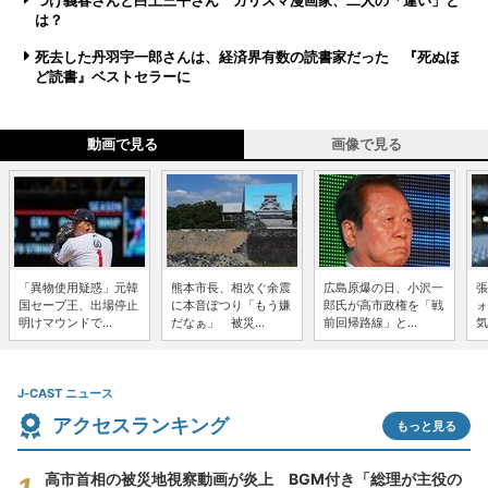
つげ義春さんと白土三平さん カリスマ漫画家、二人の「違い」と
は？
死去した丹羽宇一郎さんは、経済界有数の読書家だった 『死ぬほ
ど読書』ベストセラーに
動画で見る
画像で見る
「異物使用疑惑」元韓
熊本市長、相次ぐ余震
広島原爆の日、小沢一
張
国セーブ王、出場停止
に本音ぽつり「もう嫌
郎氏が高市政権を「戦
ォ
明けマウンドで...
だなぁ」 被災...
前回帰路線」と...
気
J-CAST ニュース
アクセスランキング
もっと見る
高市首相の被災地視察動画が炎上 BGM付き「総理が主役の