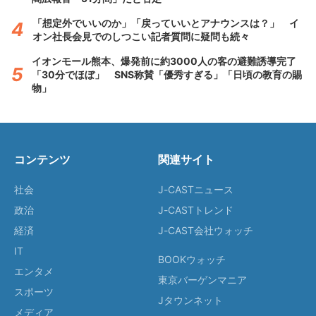
「想定外でいいのか」「戻っていいとアナウンスは？」 イ
オン社長会見でのしつこい記者質問に疑問も続々
イオンモール熊本、爆発前に約3000人の客の避難誘導完了
「30分でほぼ」 SNS称賛「優秀すぎる」「日頃の教育の賜
物」
コンテンツ
関連サイト
社会
J-CASTニュース
政治
J-CASTトレンド
経済
J-CAST会社ウォッチ
IT
BOOKウォッチ
エンタメ
東京バーゲンマニア
スポーツ
Jタウンネット
メディア