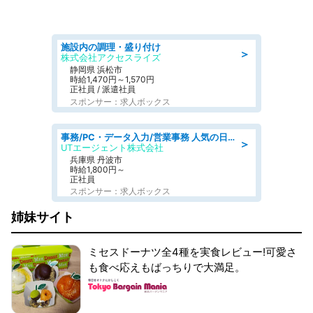
施設内の調理・盛り付け
＞
株式会社アクセスライズ
静岡県 浜松市
時給1,470円～1,570円
正社員 / 派遣社員
スポンサー：求人ボックス
事務/PC・データ入力/営業事務 人気の日勤 月収38万円可 建設会社でCADオペレーター専門事務
＞
UTエージェント株式会社
兵庫県 丹波市
時給1,800円～
正社員
スポンサー：求人ボックス
姉妹サイト
ミセスドーナツ全4種を実食レビュー!可愛さ
も食べ応えもばっちりで大満足。