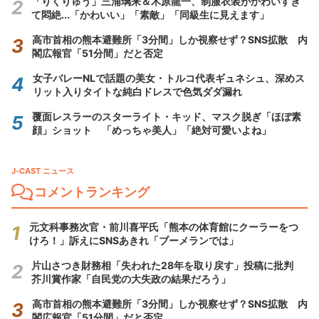
「りくりゅう」三浦璃来＆木原龍一、制服衣装がかわいすぎ
て悶絶...「かわいい」「素敵」「同級生に見えます」
高市首相の熊本避難所「3分間」しか視察せず？SNS拡散 内
閣広報官「51分間」だと否定
女子バレーNLで話題の美女・トルコ代表ギュネシュ、深めス
リット入りタイトな純白ドレスで色気ダダ漏れ
覆面レスラーのスターライト・キッド、マスク脱ぎ「ほぼ素
顔」ショット 「めっちゃ美人」「絶対可愛いよね」
J-CAST ニュース
コメントランキング
元文科事務次官・前川喜平氏「熊本の体育館にクーラーをつ
けろ！」訴えにSNSあきれ「ブーメランでは」
片山さつき財務相「失われた28年を取り戻す」投稿に批判
芥川賞作家「自民党の大失政の結果だろう」
高市首相の熊本避難所「3分間」しか視察せず？SNS拡散 内
閣広報官「51分間」だと否定