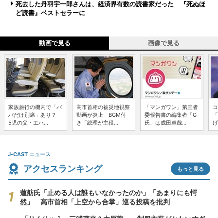
死去した丹羽宇一郎さんは、経済界有数の読書家だった 『死ぬほ
ど読書』ベストセラーに
動画で見る
画像で見る
家族旅行の機内で「パ
高市首相の被災地視察
「マンガワン」第三者
コ
パだけ別席」あり？
動画が炎上 BGM付
委報告書の編集者「G
「
5児の父・エハ...
き「総理が主役...
氏」は成田卓哉...
げ
J-CAST ニュース
アクセスランキング
もっと見る
蓮舫氏「止める人は誰もいなかったのか」「あまりにも愕
然」 高市首相「上空から合掌」巡る投稿を批判