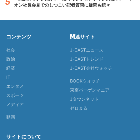
オン社長会見でのしつこい記者質問に疑問も続々
コンテンツ
関連サイト
社会
J-CASTニュース
政治
J-CASTトレンド
経済
J-CAST会社ウォッチ
IT
BOOKウォッチ
エンタメ
東京バーゲンマニア
スポーツ
Jタウンネット
メディア
ゼロまる
動画
サイトについて