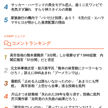
サッカー・ハーランドの美女モデル恋人、超ミニ丈ワンピで
色気ダダ漏れ すらり神スタイルの美貌
家族旅行の機内で「パパだけ別席」あり？ 5児の父・エハラ
マサヒロが明かした座席配置の理由
J-CAST ニュース
コメントランキング
高市首相の熊本避難所「3分間」しか視察せず？SNS拡散 内
閣広報官「51分間」だと否定
元文科事務次官・前川喜平氏「熊本の体育館にクーラーをつ
けろ！」訴えにSNSあきれ「ブーメランでは」
蓮舫氏「止める人は誰もいなかったのか」「あまりにも愕
然」 高市首相「上空から合掌」巡る投稿を批判
片山さつき財務相「失われた28年を取り戻す」投稿に批判
芥川賞作家「自民党の大失政の結果だろう」
「想定外でいいのか」「戻っていいとアナウンスは？」 イ