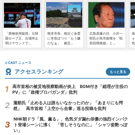
「異物使用疑惑」元韓
熊本市長、相次ぐ余震
広島原爆の日、小沢一
張
国セーブ王、出場停止
に本音ぽつり「もう嫌
郎氏が高市政権を「戦
ォ
明けマウンドで...
だなぁ」 被災...
前回帰路線」と...
気
J-CAST ニュース
アクセスランキング
もっと見る
高市首相の被災地視察動画が炎上 BGM付き「総理が主役の
PV」に「政権プロパガンダ」批判
蓮舫氏「止める人は誰もいなかったのか」「あまりにも愕
然」 高市首相「上空から合掌」巡る投稿を批判
NHK朝ドラ「風、薫る」、色気ダダ漏れ俳優の強烈インパク
ト登場シーンに沸く 「苦しそうなのに」「シャツ姿艶っぽ
い」