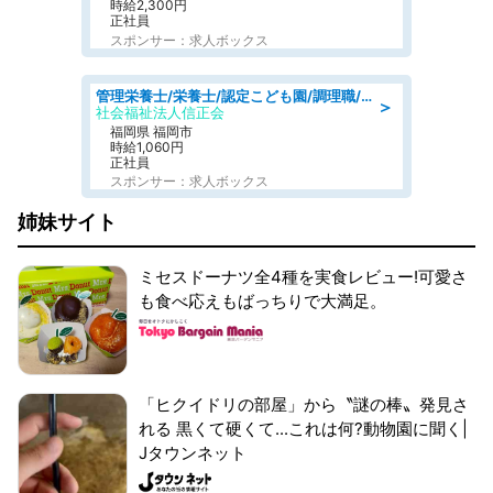
時給2,300円
正社員
スポンサー：求人ボックス
管理栄養士/栄養士/認定こども園/調理職/認定こども園/週3日～相談可能
＞
社会福祉法人信正会
福岡県 福岡市
時給1,060円
正社員
スポンサー：求人ボックス
姉妹サイト
ミセスドーナツ全4種を実食レビュー!可愛さ
も食べ応えもばっちりで大満足。
「ヒクイドリの部屋」から〝謎の棒〟発見さ
れる 黒くて硬くて...これは何?動物園に聞く|
Jタウンネット