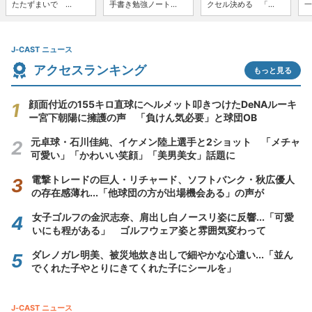
たたずまいで ...
手書き勉強ノート...
クセル決める 「...
一
J-CAST ニュース
アクセスランキング
もっと見る
顔面付近の155キロ直球にヘルメット叩きつけたDeNAルーキ
ー宮下朝陽に擁護の声 「負けん気必要」と球団OB
元卓球・石川佳純、イケメン陸上選手と2ショット 「メチャ
可愛い」「かわいい笑顔」「美男美女」話題に
電撃トレードの巨人・リチャード、ソフトバンク・秋広優人
の存在感薄れ...「他球団の方が出場機会ある」の声が
女子ゴルフの金沢志奈、肩出し白ノースリ姿に反響...「可愛
いにも程がある」 ゴルフウェア姿と雰囲気変わって
ダレノガレ明美、被災地炊き出しで細やかな心遣い...「並ん
でくれた子やとりにきてくれた子にシールを」
J-CAST ニュース