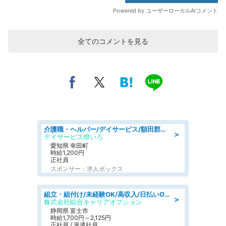
全てのコメントを見る
介護職・ヘルパー/デイサービス/額田郡幸田町/JR東海道本線 幸田/愛知県
＞
デイサービス燈いろ
愛知県 幸田町
時給1,200円
正社員
スポンサー：求人ボックス
組立・組付け/未経験OK/高収入/日払いOK/交替制/20・30・40代活躍中
＞
株式会社綜合キャリアオプション
静岡県 富士市
時給1,700円～2,125円
正社員 / 派遣社員