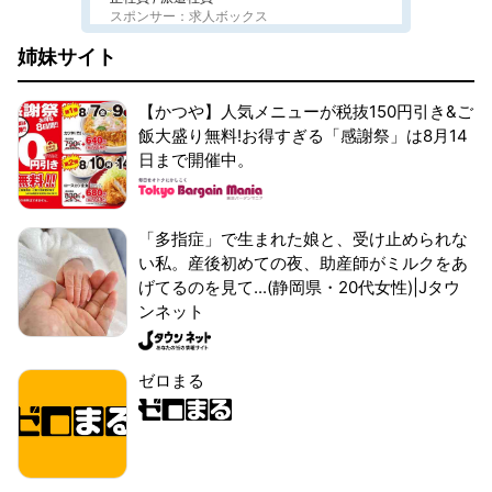
スポンサー：求人ボックス
姉妹サイト
【かつや】人気メニューが税抜150円引き&ご
飯大盛り無料!お得すぎる「感謝祭」は8月14
日まで開催中。
「多指症」で生まれた娘と、受け止められな
い私。産後初めての夜、助産師がミルクをあ
げてるのを見て...(静岡県・20代女性)|Jタウ
ンネット
ゼロまる