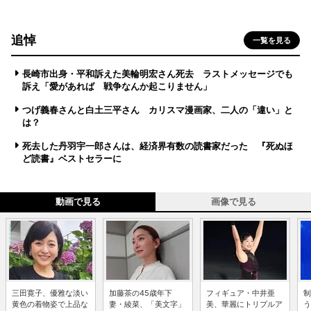
追悼
一覧を見る
長崎市出身・平和訴えた美輪明宏さん死去 ラストメッセージでも
訴え「愛があれば 戦争なんか起こりません」
つげ義春さんと白土三平さん カリスマ漫画家、二人の「違い」と
は？
死去した丹羽宇一郎さんは、経済界有数の読書家だった 『死ぬほ
ど読書』ベストセラーに
動画で見る
画像で見る
三田寛子、優雅な淡い
加藤茶の45歳年下
フィギュア・中井亜
制
黄色の着物姿で上品な
妻・綾菜、「美文字」
美、華麗にトリプルア
う