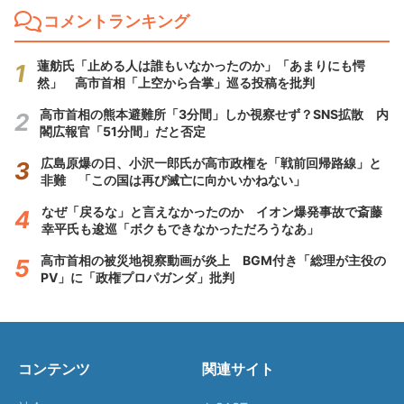
コメントランキング
蓮舫氏「止める人は誰もいなかったのか」「あまりにも愕
然」 高市首相「上空から合掌」巡る投稿を批判
高市首相の熊本避難所「3分間」しか視察せず？SNS拡散 内
閣広報官「51分間」だと否定
広島原爆の日、小沢一郎氏が高市政権を「戦前回帰路線」と
非難 「この国は再び滅亡に向かいかねない」
なぜ「戻るな」と言えなかったのか イオン爆発事故で斎藤
幸平氏も逡巡「ボクもできなかっただろうなあ」
高市首相の被災地視察動画が炎上 BGM付き「総理が主役の
PV」に「政権プロパガンダ」批判
コンテンツ
関連サイト