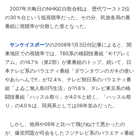
2007年大晦日のNHK紅白歌合戦は、歴代ワースト2位
の30％台という低視聴率だった。その分、民放各局の裏
番組に視聴率が分散した形となった。
サンケイスポーツ
の2008年1月3日付記事によると、関
東地区での視聴率では、TBS系の格闘技番組「K-1プレミ
アム」の14.7％（第2部）が裏番組のトップ。続いて、日
本テレビ系のバラエティ番組「ダウンタウンのガキの使い
やあらへんで!!」が12.4％、テレビ朝日系のバラエティ番
組「よゐこ無人島0円生活」が11.8％、テレビ東京系の格
闘技番組「ハッスル祭り」が4.0％と続く。「ハッスル祭
り」の4.0％は、同局系としては06年並みだった。
しかし、他局や06年と比べて飛びぬけて悪かったの
が、爆笑問題が司会をしたフジテレビ系のバラエティ番組