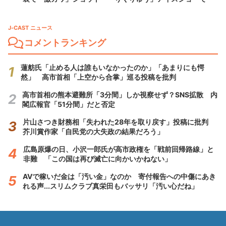
J-CAST ニュース
コメントランキング
蓮舫氏「止める人は誰もいなかったのか」「あまりにも愕
然」 高市首相「上空から合掌」巡る投稿を批判
高市首相の熊本避難所「3分間」しか視察せず？SNS拡散 内
閣広報官「51分間」だと否定
片山さつき財務相「失われた28年を取り戻す」投稿に批判
芥川賞作家「自民党の大失政の結果だろう」
広島原爆の日、小沢一郎氏が高市政権を「戦前回帰路線」と
非難 「この国は再び滅亡に向かいかねない」
AVで稼いだ金は「汚い金」なのか 寄付報告への中傷にあき
れる声...スリムクラブ真栄田もバッサリ「汚い心だね」