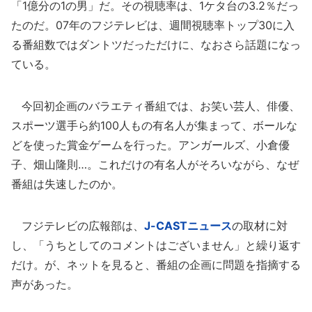
「1億分の1の男」だ。その視聴率は、1ケタ台の3.2％だっ
たのだ。07年のフジテレビは、週間視聴率トップ30に入
る番組数ではダントツだっただけに、なおさら話題になっ
ている。
今回初企画のバラエティ番組では、お笑い芸人、俳優、
スポーツ選手ら約100人もの有名人が集まって、ボールな
どを使った賞金ゲームを行った。アンガールズ、小倉優
子、畑山隆則…。これだけの有名人がそろいながら、なぜ
番組は失速したのか。
フジテレビの広報部は、
J-CASTニュース
の取材に対
し、「うちとしてのコメントはございません」と繰り返す
だけ。が、ネットを見ると、番組の企画に問題を指摘する
声があった。