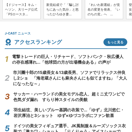
【ドジャース】キム・
新党結成で「「騙し討
「れいわ新選組」が党
登
ヘソン、大リーグ公式
ちにあった気分」と怒
名の変更を発表、「い
女
「PSロースタ...
ったひろゆき妻...
のちの党」へ ...
発
J-CAST ニュース
アクセスランキング
もっと見る
電撃トレードの巨人・リチャード、ソフトバンク・秋広優人
の存在感薄れ...「他球団の方が出場機会ある」の声が
市川團十郎の15歳長女＆13歳長男、ソファでリラックス仲良
し2ショ 「海老蔵さんにも麻央さんにも似てますね」「大人
になったな～」
サッカー・ハーランドの美女モデル恋人、超ミニ丈ワンピで
色気ダダ漏れ すらり神スタイルの美貌
羽生結弦、美しいブルー基調の衣装で...「ゆず」北川悠仁・
岩沢厚治と3ショット ゆず×ゆづコラボにファン歓喜
ドイツの美女フィギュア選手、JK風制服＆ルーズソックス衣
装で「激カワ」ショット 「りくりゅう」アイスショーで