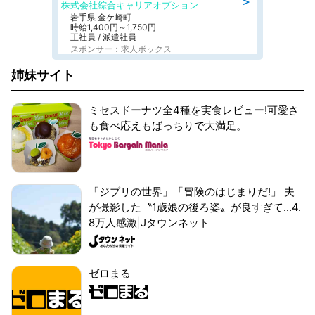
＞
株式会社綜合キャリアオプション
岩手県 金ケ崎町
時給1,400円～1,750円
正社員 / 派遣社員
スポンサー：求人ボックス
姉妹サイト
ミセスドーナツ全4種を実食レビュー!可愛さ
も食べ応えもばっちりで大満足。
「ジブリの世界」「冒険のはじまりだ!」 夫
が撮影した〝1歳娘の後ろ姿〟が良すぎて...4.
8万人感激|Jタウンネット
ゼロまる