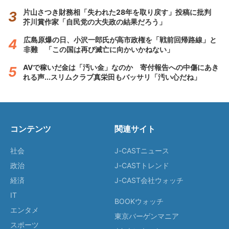
片山さつき財務相「失われた28年を取り戻す」投稿に批判
芥川賞作家「自民党の大失政の結果だろう」
広島原爆の日、小沢一郎氏が高市政権を「戦前回帰路線」と
非難 「この国は再び滅亡に向かいかねない」
AVで稼いだ金は「汚い金」なのか 寄付報告への中傷にあき
れる声...スリムクラブ真栄田もバッサリ「汚い心だね」
コンテンツ
関連サイト
社会
J-CASTニュース
政治
J-CASTトレンド
経済
J-CAST会社ウォッチ
IT
BOOKウォッチ
エンタメ
東京バーゲンマニア
スポーツ