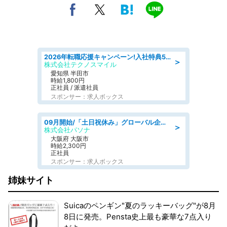
2026年転職応援キャンペーン!入社特典58万円/デンソーで働こう!自動車工場で小型部品の検査業務 denso aichi
＞
株式会社テクノスマイル
愛知県 半田市
時給1,800円
正社員 / 派遣社員
スポンサー：求人ボックス
09月開始/「土日祝休み」グローバル企業での産業保健のお仕事/保健師/高時給/残業なし/服装自由
＞
株式会社パソナ
大阪府 大阪市
時給2,300円
正社員
スポンサー：求人ボックス
姉妹サイト
Suicaのペンギン"夏のラッキーバッグ"が8月
8日に発売。Pensta史上最も豪華な7点入り