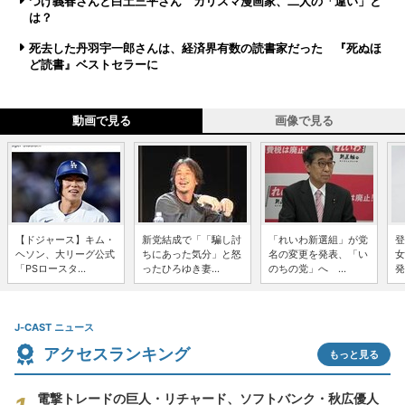
つげ義春さんと白土三平さん カリスマ漫画家、二人の「違い」と
は？
死去した丹羽宇一郎さんは、経済界有数の読書家だった 『死ぬほ
ど読書』ベストセラーに
動画で見る
画像で見る
【ドジャース】キム・
新党結成で「「騙し討
「れいわ新選組」が党
登
ヘソン、大リーグ公式
ちにあった気分」と怒
名の変更を発表、「い
女
「PSロースタ...
ったひろゆき妻...
のちの党」へ ...
発
J-CAST ニュース
アクセスランキング
もっと見る
電撃トレードの巨人・リチャード、ソフトバンク・秋広優人