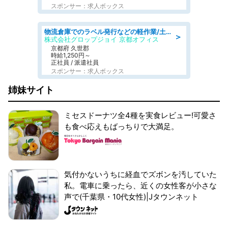
スポンサー：求人ボックス
物流倉庫でのラベル発行などの軽作業/土日祝休/残業なし/車通勤OK/交通費支給
＞
株式会社グロップジョイ 京都オフィス
京都府 久世郡
時給1,250円～
正社員 / 派遣社員
スポンサー：求人ボックス
姉妹サイト
ミセスドーナツ全4種を実食レビュー!可愛さ
も食べ応えもばっちりで大満足。
気付かないうちに経血でズボンを汚していた
私。電車に乗ったら、近くの女性客が小さな
声で(千葉県・10代女性)|Jタウンネット