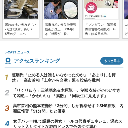
家族旅行の機内で「パ
高市首相の被災地視察
「マンガワン」第三者
コ
パだけ別席」あり？
動画が炎上 BGM付
委報告書の編集者「G
「
5児の父・エハ...
き「総理が主役...
氏」は成田卓哉...
げ
J-CAST ニュース
アクセスランキング
もっと見る
蓮舫氏「止める人は誰もいなかったのか」「あまりにも愕
然」 高市首相「上空から合掌」巡る投稿を批判
「りくりゅう」三浦璃来＆木原龍一、制服衣装がかわいすぎ
て悶絶...「かわいい」「素敵」「同級生に見えます」
高市首相の熊本避難所「3分間」しか視察せず？SNS拡散 内
閣広報官「51分間」だと否定
女子バレーNLで話題の美女・トルコ代表ギュネシュ、深めス
リット入りタイトな純白ドレスで色気ダダ漏れ