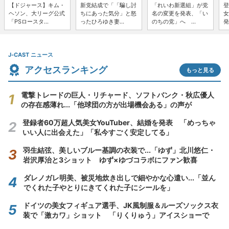
【ドジャース】キム・
新党結成で「「騙し討
「れいわ新選組」が党
登
ヘソン、大リーグ公式
ちにあった気分」と怒
名の変更を発表、「い
女
「PSロースタ...
ったひろゆき妻...
のちの党」へ ...
発
J-CAST ニュース
アクセスランキング
もっと見る
電撃トレードの巨人・リチャード、ソフトバンク・秋広優人
の存在感薄れ...「他球団の方が出場機会ある」の声が
登録者60万超人気美女YouTuber、結婚を発表 「めっちゃ
いい人に出会えた」「私今すごく安定してる」
羽生結弦、美しいブルー基調の衣装で...「ゆず」北川悠仁・
岩沢厚治と3ショット ゆず×ゆづコラボにファン歓喜
ダレノガレ明美、被災地炊き出しで細やかな心遣い...「並ん
でくれた子やとりにきてくれた子にシールを」
ドイツの美女フィギュア選手、JK風制服＆ルーズソックス衣
装で「激カワ」ショット 「りくりゅう」アイスショーで