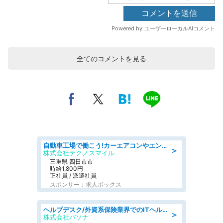
全てのコメントを見る
自動車工場で働こう!カーエアコンやエンジンの製造・加工業務/寮完備 denso aichi
＞
株式会社テクノスマイル
三重県 四日市市
時給1,800円
正社員 / 派遣社員
スポンサー：求人ボックス
ヘルプデスク/外資系保険業界でのITヘルプデスク業務/駅近/即日勤務可/ヘルプデスク
＞
株式会社パソナ