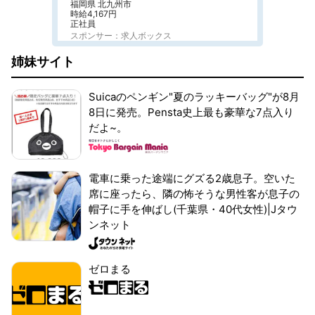
福岡県 北九州市
時給4,167円
正社員
スポンサー：求人ボックス
姉妹サイト
Suicaのペンギン"夏のラッキーバッグ"が8月
8日に発売。Pensta史上最も豪華な7点入り
だよ~。
電車に乗った途端にグズる2歳息子。空いた
席に座ったら、隣の怖そうな男性客が息子の
帽子に手を伸ばし(千葉県・40代女性)|Jタウ
ンネット
ゼロまる