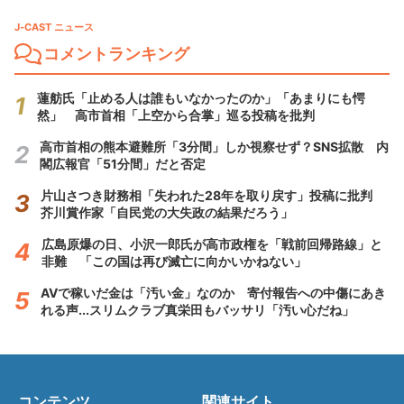
J-CAST ニュース
コメントランキング
蓮舫氏「止める人は誰もいなかったのか」「あまりにも愕
然」 高市首相「上空から合掌」巡る投稿を批判
高市首相の熊本避難所「3分間」しか視察せず？SNS拡散 内
閣広報官「51分間」だと否定
片山さつき財務相「失われた28年を取り戻す」投稿に批判
芥川賞作家「自民党の大失政の結果だろう」
広島原爆の日、小沢一郎氏が高市政権を「戦前回帰路線」と
非難 「この国は再び滅亡に向かいかねない」
AVで稼いだ金は「汚い金」なのか 寄付報告への中傷にあき
れる声...スリムクラブ真栄田もバッサリ「汚い心だね」
コンテンツ
関連サイト