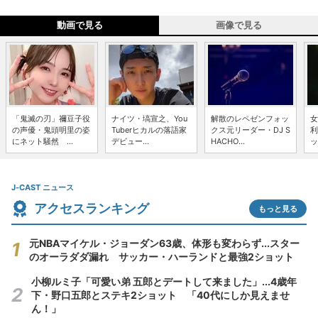
動画で見る
画像で見る
「鬼滅の刃」禰豆子役
ナイツ・塙宣之、You
解散のレペゼンフォッ
女
の声優・鬼頭明里の姿
Tuberヒカルの落語家
クス元リーダー・DJ S
利
にネット騒然 ...
デビュー...
HACHO...
ッ
J-CAST ニュース
アクセスランキング
もっと見る
元NBAマイケル・ジョーダン63歳、体形も変わらず...スター
のオーラダダ漏れ サッカー・ハーランドと最強2ショット
小柳ルミ子「可愛い弟 五郎とデートして来ました」...4歳年
下・野口五郎とステキ2ショット 「40代にしか見えませ
ん！」