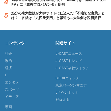
PV」に「政権プロパガンダ」批判
処分の東大教授が大学サイトに仕込んだ「不適切な言葉」と
は？ 各紙は「六四天安門」と報道も...大学側は説明拒否
コンテンツ
関連サイト
社会
J-CASTニュース
政治
J-CASTトレンド
経済
J-CAST会社ウォッチ
IT
BOOKウォッチ
エンタメ
東京バーゲンマニア
スポーツ
Jタウンネット
メディア
ゼロまる
動画