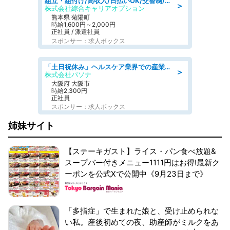
組立・組付け/高収入/日払いOK/交替制/20・30・40代活躍中/製造 工場
＞
株式会社綜合キャリアオプション
熊本県 菊陽町
時給1,600円～2,000円
正社員 / 派遣社員
スポンサー：求人ボックス
「土日祝休み」ヘルスケア業界での産業保健師業務/看護師/高時給/要資格:正看護師
＞
株式会社パソナ
大阪府 大阪市
時給2,300円
正社員
スポンサー：求人ボックス
姉妹サイト
【ステーキガスト】ライス・パン食べ放題&
スープバー付きメニュー1111円はお得!最新ク
ーポンを公式Xで公開中《9月23日まで》
「多指症」で生まれた娘と、受け止められな
い私。産後初めての夜、助産師がミルクをあ