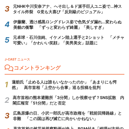
元NHK中川安奈アナ、へそ出し＆ド派手巨人ユニ姿で...神ス
タイル炸裂 G党も大喜び「反則級のビジュアル」
伊藤蘭、透け感黒ロングドレス姿で色気ダダ漏れ...変わらぬ
美貌の衝撃 「ずっと変わらず綺麗」「美しすぎ」
元卓球・石川佳純、イケメン陸上選手と2ショット 「メチャ
可愛い」「かわいい笑顔」「美男美女」話題に
J-CAST ニュース
コメントランキング
蓮舫氏「止める人は誰もいなかったのか」「あまりにも愕
然」 高市首相「上空から合掌」巡る投稿を批判
高市首相の熊本避難所「3分間」しか視察せず？SNS拡散 内
閣広報官「51分間」だと否定
広島原爆の日、小沢一郎氏が高市政権を「戦前回帰路線」と
非難 「この国は再び滅亡に向かいかねない」
高市首相の被災地視察動画が炎上 BGM付き「総理が主役の