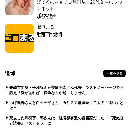
げてるのを見て...(静岡県・20代女性)|Jタウ
ンネット
ゼロまる
追悼
一覧を見る
長崎市出身・平和訴えた美輪明宏さん死去 ラストメッセージでも
訴え「愛があれば 戦争なんか起こりません」
つげ義春さんと白土三平さん カリスマ漫画家、二人の「違い」と
は？
死去した丹羽宇一郎さんは、経済界有数の読書家だった 『死ぬほ
ど読書』ベストセラーに