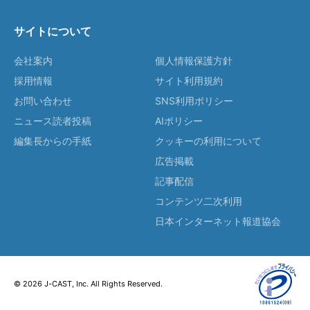
サイトについて
会社案内
個人情報保護方針
採用情報
サイト利用規約
お問い合わせ
SNS利用ポリシー
ニュース読者投稿
AIポリシー
編集長からの手紙
クッキーの利用について
広告掲載
記事配信
コンテンツ二次利用
日本インターネット報道協会
© 2026 J-CAST, Inc. All Rights Reserved.