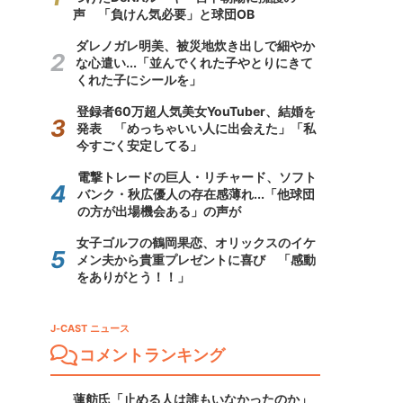
声 「負けん気必要」と球団OB
ダレノガレ明美、被災地炊き出しで細やか
な心遣い...「並んでくれた子やとりにきて
くれた子にシールを」
登録者60万超人気美女YouTuber、結婚を
発表 「めっちゃいい人に出会えた」「私
今すごく安定してる」
電撃トレードの巨人・リチャード、ソフト
バンク・秋広優人の存在感薄れ...「他球団
の方が出場機会ある」の声が
女子ゴルフの鶴岡果恋、オリックスのイケ
メン夫から貴重プレゼントに喜び 「感動
をありがとう！！」
J-CAST ニュース
コメントランキング
蓮舫氏「止める人は誰もいなかったのか」