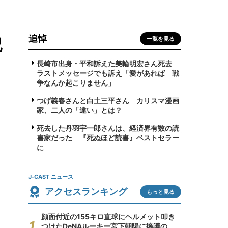
追悼
記
一覧を見る
長崎市出身・平和訴えた美輪明宏さん死去
ラストメッセージでも訴え「愛があれば 戦
争なんか起こりません」
つげ義春さんと白土三平さん カリスマ漫画
家、二人の「違い」とは？
死去した丹羽宇一郎さんは、経済界有数の読
書家だった 『死ぬほど読書』ベストセラー
に
J-CAST ニュース
アクセスランキング
もっと見る
顔面付近の155キロ直球にヘルメット叩き
つけたDeNAルーキー宮下朝陽に擁護の