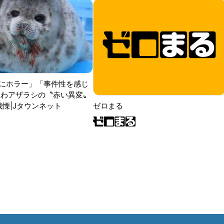
にホラー」「事件性を感じ
ふわアザラシの〝赤い異変〟
戦慄|Jタウンネット
ゼロまる