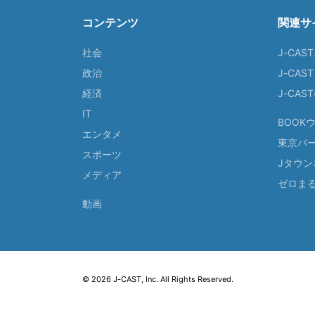
コンテンツ
関連サ
社会
J-CAS
政治
J-CAS
経済
J-CA
IT
BOOK
エンタメ
東京バ
スポーツ
Jタウン
メディア
ゼロま
動画
© 2026 J-CAST, Inc. All Rights Reserved.