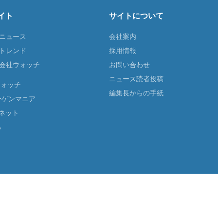
イト
サイトについて
Tニュース
会社案内
Tトレンド
採用情報
ST会社ウォッチ
お問い合わせ
ニュース読者投稿
ウォッチ
編集長からの手紙
ーゲンマニア
ネット
る