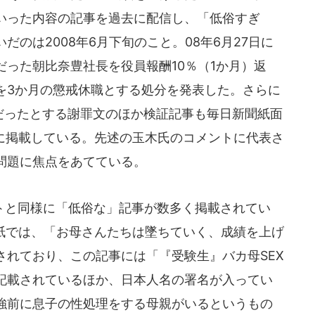
いった内容の記事を過去に配信し、「低俗すぎ
のは2008年6月下旬のこと。08年6月27日に
った朝比奈豊社長を役員報酬10％（1か月）返
を3か月の懲戒休職とする処分を発表した。さらに
切だったとする謝罪文のほか検証記事も毎日新聞紙面
に掲載している。先述の玉木氏のコメントに代表さ
問題に焦点をあてている。
と同様に「低俗な」記事が数多く掲載されてい
英字紙では、「お母さんたちは墜ちていく、成績を上げ
されており、この記事には「『受験生』バカ母SEX
記載されているほか、日本人名の署名が入ってい
強前に息子の性処理をする母親がいるというもの