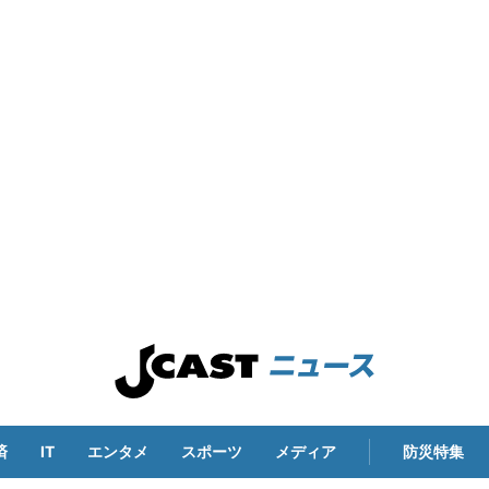
済
IT
エンタメ
スポーツ
メディア
防災特集