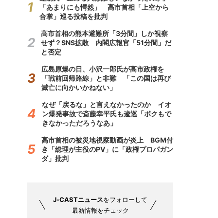
「あまりにも愕然」 高市首相「上空から
合掌」巡る投稿を批判
高市首相の熊本避難所「3分間」しか視察
せず？SNS拡散 内閣広報官「51分間」だ
と否定
広島原爆の日、小沢一郎氏が高市政権を
「戦前回帰路線」と非難 「この国は再び
滅亡に向かいかねない」
なぜ「戻るな」と言えなかったのか イオ
ン爆発事故で斎藤幸平氏も逡巡「ボクもで
きなかっただろうなあ」
高市首相の被災地視察動画が炎上 BGM付
き「総理が主役のPV」に「政権プロパガン
ダ」批判
J-CASTニュース
をフォローして
最新情報をチェック