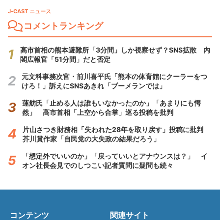
J-CAST ニュース
コメントランキング
高市首相の熊本避難所「3分間」しか視察せず？SNS拡散 内
閣広報官「51分間」だと否定
元文科事務次官・前川喜平氏「熊本の体育館にクーラーをつ
けろ！」訴えにSNSあきれ「ブーメランでは」
蓮舫氏「止める人は誰もいなかったのか」「あまりにも愕
然」 高市首相「上空から合掌」巡る投稿を批判
片山さつき財務相「失われた28年を取り戻す」投稿に批判
芥川賞作家「自民党の大失政の結果だろう」
「想定外でいいのか」「戻っていいとアナウンスは？」 イ
オン社長会見でのしつこい記者質問に疑問も続々
コンテンツ
関連サイト