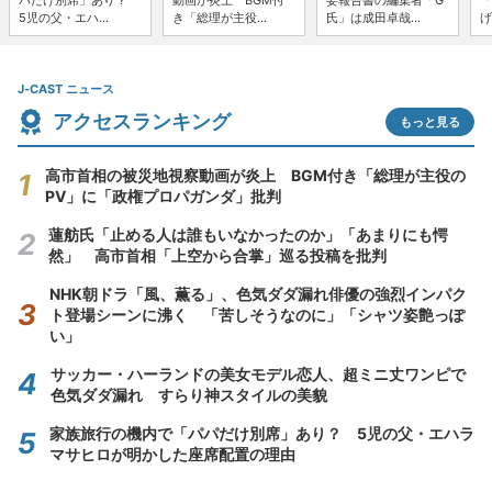
パだけ別席」あり？
動画が炎上 BGM付
委報告書の編集者「G
「
5児の父・エハ...
き「総理が主役...
氏」は成田卓哉...
げ
J-CAST ニュース
アクセスランキング
もっと見る
高市首相の被災地視察動画が炎上 BGM付き「総理が主役の
PV」に「政権プロパガンダ」批判
蓮舫氏「止める人は誰もいなかったのか」「あまりにも愕
然」 高市首相「上空から合掌」巡る投稿を批判
NHK朝ドラ「風、薫る」、色気ダダ漏れ俳優の強烈インパク
ト登場シーンに沸く 「苦しそうなのに」「シャツ姿艶っぽ
い」
サッカー・ハーランドの美女モデル恋人、超ミニ丈ワンピで
色気ダダ漏れ すらり神スタイルの美貌
家族旅行の機内で「パパだけ別席」あり？ 5児の父・エハラ
マサヒロが明かした座席配置の理由