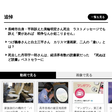
追悼
一覧を見る
長崎市出身・平和訴えた美輪明宏さん死去 ラストメッセージでも
訴え「愛があれば 戦争なんか起こりません」
つげ義春さんと白土三平さん カリスマ漫画家、二人の「違い」と
は？
死去した丹羽宇一郎さんは、経済界有数の読書家だった 『死ぬほ
ど読書』ベストセラーに
動画で見る
画像で見る
家族旅行の機内で「パ
高市首相の被災地視察
「マンガワン」第三者
コ