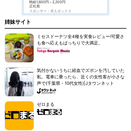
時給1,600円～2,200円
正社員
スポンサー：求人ボックス
姉妹サイト
ミセスドーナツ全4種を実食レビュー!可愛さ
も食べ応えもばっちりで大満足。
気付かないうちに経血でズボンを汚していた
私。電車に乗ったら、近くの女性客が小さな
声で(千葉県・10代女性)|Jタウンネット
ゼロまる