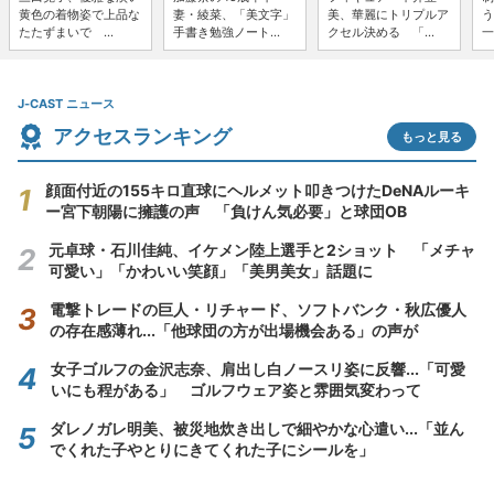
黄色の着物姿で上品な
妻・綾菜、「美文字」
美、華麗にトリプルア
う
たたずまいで ...
手書き勉強ノート...
クセル決める 「...
一
J-CAST ニュース
アクセスランキング
もっと見る
顔面付近の155キロ直球にヘルメット叩きつけたDeNAルーキ
ー宮下朝陽に擁護の声 「負けん気必要」と球団OB
元卓球・石川佳純、イケメン陸上選手と2ショット 「メチャ
可愛い」「かわいい笑顔」「美男美女」話題に
電撃トレードの巨人・リチャード、ソフトバンク・秋広優人
の存在感薄れ...「他球団の方が出場機会ある」の声が
女子ゴルフの金沢志奈、肩出し白ノースリ姿に反響...「可愛
いにも程がある」 ゴルフウェア姿と雰囲気変わって
ダレノガレ明美、被災地炊き出しで細やかな心遣い...「並ん
でくれた子やとりにきてくれた子にシールを」