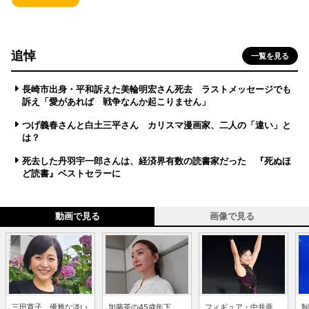
追悼
一覧を見る
長崎市出身・平和訴えた美輪明宏さん死去 ラストメッセージでも
訴え「愛があれば 戦争なんか起こりません」
つげ義春さんと白土三平さん カリスマ漫画家、二人の「違い」と
は？
死去した丹羽宇一郎さんは、経済界有数の読書家だった 『死ぬほ
ど読書』ベストセラーに
動画で見る
画像で見る
三田寛子、優雅な淡い
加藤茶の45歳年下
フィギュア・中井亜
制