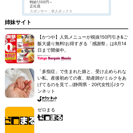
時給1,100円～
正社員
スポンサー：求人ボックス
姉妹サイト
【かつや】人気メニューが税抜150円引き&ご
飯大盛り無料!お得すぎる「感謝祭」は8月14
日まで開催中。
「多指症」で生まれた娘と、受け止められな
い私。産後初めての夜、助産師がミルクをあ
げてるのを見て...(静岡県・20代女性)|Jタウ
ンネット
ゼロまる