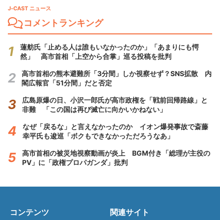
J-CAST ニュース
コメントランキング
蓮舫氏「止める人は誰もいなかったのか」「あまりにも愕
然」 高市首相「上空から合掌」巡る投稿を批判
高市首相の熊本避難所「3分間」しか視察せず？SNS拡散 内
閣広報官「51分間」だと否定
広島原爆の日、小沢一郎氏が高市政権を「戦前回帰路線」と
非難 「この国は再び滅亡に向かいかねない」
なぜ「戻るな」と言えなかったのか イオン爆発事故で斎藤
幸平氏も逡巡「ボクもできなかっただろうなあ」
高市首相の被災地視察動画が炎上 BGM付き「総理が主役の
PV」に「政権プロパガンダ」批判
コンテンツ
関連サイト