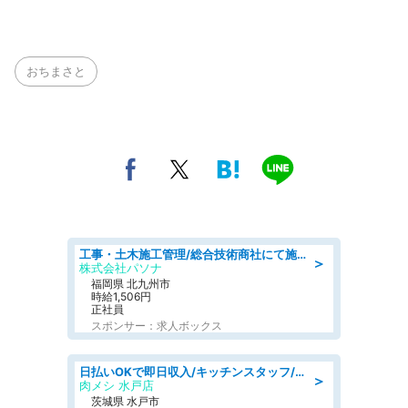
おちまさと
工事・土木施工管理/総合技術商社にて施工管理のお仕事/即日勤務可/車通勤可/工事・土木施工管理/生産・品質管理
＞
株式会社パソナ
福岡県 北九州市
時給1,506円
正社員
スポンサー：求人ボックス
日払いOKで即日収入/キッチンスタッフ/「原付免許必須」デリバリー業務など、自己成長可能な幅広い仕事に挑戦!髪型自由&ピアス・ネイルOK/茨城県/水戸市
＞
肉メシ 水戸店
茨城県 水戸市