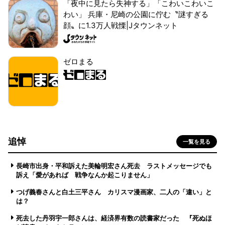
「夜中に見たら失神する」「こわいこわいこ
わい」 兵庫・尼崎の公園に佇む〝謎すぎる
顔〟に1.3万人戦慄|Jタウンネット
ゼロまる
追悼
一覧を見る
長崎市出身・平和訴えた美輪明宏さん死去 ラストメッセージでも
訴え「愛があれば 戦争なんか起こりません」
つげ義春さんと白土三平さん カリスマ漫画家、二人の「違い」と
は？
死去した丹羽宇一郎さんは、経済界有数の読書家だった 『死ぬほ