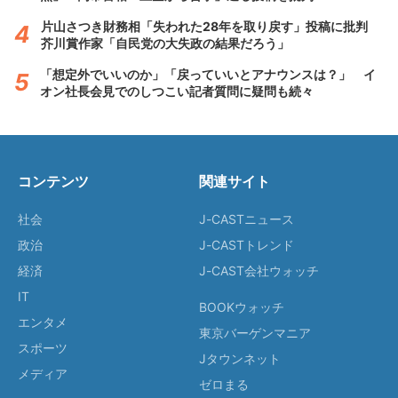
片山さつき財務相「失われた28年を取り戻す」投稿に批判
芥川賞作家「自民党の大失政の結果だろう」
「想定外でいいのか」「戻っていいとアナウンスは？」 イ
オン社長会見でのしつこい記者質問に疑問も続々
コンテンツ
関連サイト
社会
J-CASTニュース
政治
J-CASTトレンド
経済
J-CAST会社ウォッチ
IT
BOOKウォッチ
エンタメ
東京バーゲンマニア
スポーツ
Jタウンネット
メディア
ゼロまる