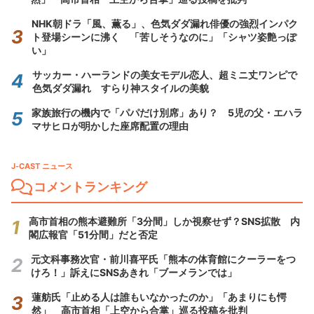
NHK朝ドラ「風、薫る」、色気ダダ漏れ俳優の強烈インパク
ト登場シーンに沸く 「苦しそうなのに」「シャツ姿艶っぽ
い」
サッカー・ハーランドの美女モデル恋人、超ミニ丈ワンピで
色気ダダ漏れ すらり神スタイルの美貌
家族旅行の機内で「パパだけ別席」あり？ 5児の父・エハラ
マサヒロが明かした座席配置の理由
J-CAST ニュース
コメントランキング
高市首相の熊本避難所「3分間」しか視察せず？SNS拡散 内
閣広報官「51分間」だと否定
元文科事務次官・前川喜平氏「熊本の体育館にクーラーをつ
けろ！」訴えにSNSあきれ「ブーメランでは」
蓮舫氏「止める人は誰もいなかったのか」「あまりにも愕
然」 高市首相「上空から合掌」巡る投稿を批判