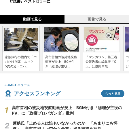
ど読書』ベストセラーに
動画で見る
画像で見る
家族旅行の機内で「パ
高市首相の被災地視察
「マンガワン」第三者
コ
パだけ別席」あり？
動画が炎上 BGM付
委報告書の編集者「G
「
5児の父・エハ...
き「総理が主役...
氏」は成田卓哉...
げ
J-CAST ニュース
アクセスランキング
もっと見る
高市首相の被災地視察動画が炎上 BGM付き「総理が主役の
PV」に「政権プロパガンダ」批判
蓮舫氏「止める人は誰もいなかったのか」「あまりにも愕
然」 高市首相「上空から合掌」巡る投稿を批判