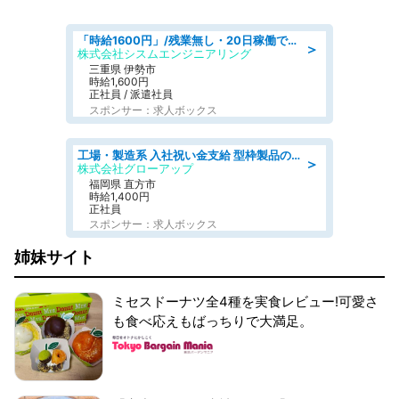
「時給1600円」/残業無し・20日稼働で月収25万円以上可/人物重視の選考/ねじ締めや梱包業務
＞
株式会社シスムエンジニアリング
三重県 伊勢市
時給1,600円
正社員 / 派遣社員
スポンサー：求人ボックス
工場・製造系 入社祝い金支給 型枠製品の補修作業 土日休み
＞
株式会社グローアップ
福岡県 直方市
時給1,400円
正社員
スポンサー：求人ボックス
姉妹サイト
ミセスドーナツ全4種を実食レビュー!可愛さ
も食べ応えもばっちりで大満足。