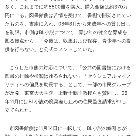
多く、これまでに約5500冊を購入。購入金額は約370万
円に上る。図書館側は苦情を受けて、書棚で開架されてい
たものを、書庫に入れ、08年8月から未成年への貸し出し
を制限。市側はBL小説について、青少年の健全な育成を
図る観点から、「今後は、収集および保存、青少年への提
供を行わない」と公式コメントしていた。
こうした市側の対応について、「公共の図書館における
図書の排除や検閲はゆるされない」「セクシュアルマイノ
リティへの偏見を助長する」として、一部の市民グループ
が反発。東京大大学院・上野千鶴子教授らも賛同し、08
年11月にはBL小説の廃棄差し止めの住民監査請求が申し
立てられた。
市図書館側は11月14日に一転して、BL小説の線引きが