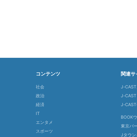
コンテンツ
関連サ
社会
J-CAS
政治
J-CAS
経済
J-CA
IT
BOOK
エンタメ
東京バ
スポーツ
Jタウン