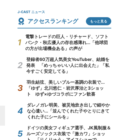
J-CAST ニュース
アクセスランキング
もっと見る
電撃トレードの巨人・リチャード、ソフト
バンク・秋広優人の存在感薄れ...「他球団
の方が出場機会ある」の声が
登録者60万超人気美女YouTuber、結婚を
発表 「めっちゃいい人に出会えた」「私
今すごく安定してる」
羽生結弦、美しいブルー基調の衣装で...
「ゆず」北川悠仁・岩沢厚治と3ショッ
ト ゆず×ゆづコラボにファン歓喜
ダレノガレ明美、被災地炊き出しで細やか
な心遣い...「並んでくれた子やとりにきて
くれた子にシールを」
ドイツの美女フィギュア選手、JK風制服＆
ルーズソックス衣装で「激カワ」ショッ
ト 「りくりゅう」アイスショーで