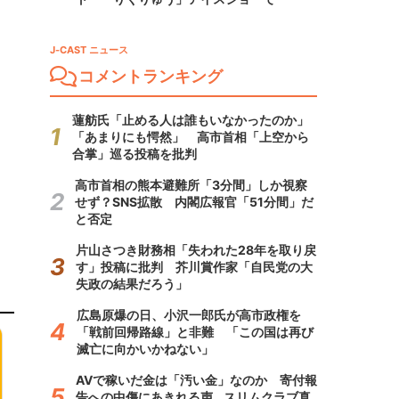
J-CAST ニュース
コメントランキング
蓮舫氏「止める人は誰もいなかったのか」
「あまりにも愕然」 高市首相「上空から
合掌」巡る投稿を批判
高市首相の熊本避難所「3分間」しか視察
せず？SNS拡散 内閣広報官「51分間」だ
と否定
片山さつき財務相「失われた28年を取り戻
す」投稿に批判 芥川賞作家「自民党の大
失政の結果だろう」
広島原爆の日、小沢一郎氏が高市政権を
「戦前回帰路線」と非難 「この国は再び
滅亡に向かいかねない」
AVで稼いだ金は「汚い金」なのか 寄付報
告への中傷にあきれる声...スリムクラブ真