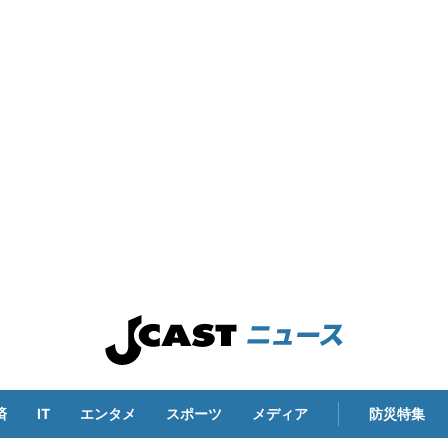
済
IT
エンタメ
スポーツ
メディア
防災特集