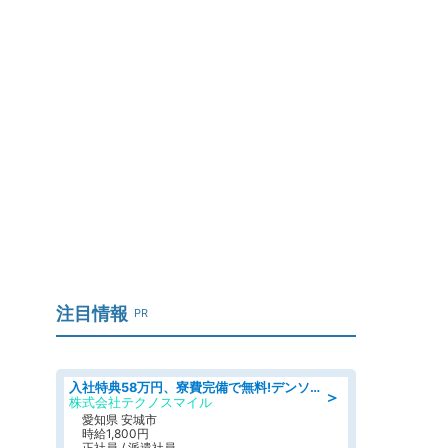
注目情報
PR
入社特典58万円、寮費完備で無料!デンソーで働こう!自動車工場で小型部品の検査業務 denso aichi
＞
株式会社テクノスマイル
愛知県 安城市
時給1,800円
正社員 / 派遣社員