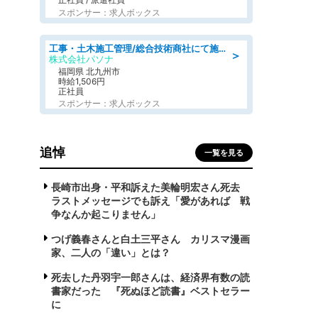
スポンサー：求人ボックス
工事・土木施工管理/総合技術商社にて施工管理のお仕事/即日勤務可/車通勤可/工事・土木施工管理/生産・品質管理
＞
株式会社パソナ
福岡県 北九州市
時給1,506円
正社員
スポンサー：求人ボックス
追悼
一覧を見る
長崎市出身・平和訴えた美輪明宏さん死去
ラストメッセージでも訴え「愛があれば 戦
争なんか起こりません」
つげ義春さんと白土三平さん カリスマ漫画
家、二人の「違い」とは？
死去した丹羽宇一郎さんは、経済界有数の読
書家だった 『死ぬほど読書』ベストセラー
に