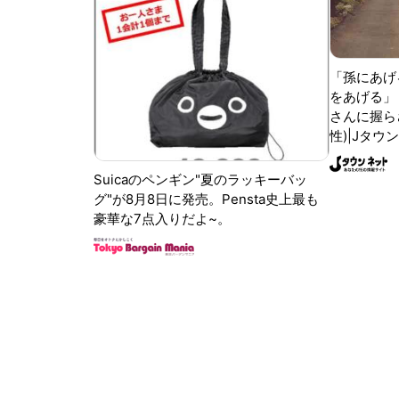
「孫にあげ
をあげる」
さんに握ら
性)|Jタウ
Suicaのペンギン"夏のラッキーバッ
グ"が8月8日に発売。Pensta史上最も
豪華な7点入りだよ~。