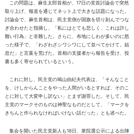
この問題は、麻生太郎首相が、17日の党首討論会で突然
取り上げ、報道を通じてネット上で大きな話題になった。
討論会で、麻生首相は、民主党側が国旗を切り刻んでつな
ぎ合わせたと指摘し、「私にはとても悲しく、これは許し
難い行為」と非難した。さらに、布地にしわが多いのに怒
った様子で、「わざわざシワシワにして並べてかけて。姑
息だ」と言葉を荒げた。首相の支援者から報告を受け、投
書も多く寄せられているという。
これに対し、民主党の鳩山由紀夫代表は、「そんなこと
を、けしからんことをやった人間がいるとすれば、そのこ
とに対して大変申し訳ない」とまず謝罪した。そして、民
主党のマークそのものは神聖なものだとして、「マークを
きちんと作られなければいけない話だった」とも述べた。
集会を開いた民主党新人も18日、衆院選公示による出陣