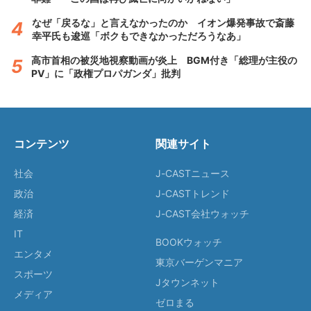
なぜ「戻るな」と言えなかったのか イオン爆発事故で斎藤
幸平氏も逡巡「ボクもできなかっただろうなあ」
高市首相の被災地視察動画が炎上 BGM付き「総理が主役の
PV」に「政権プロパガンダ」批判
コンテンツ
関連サイト
社会
J-CASTニュース
政治
J-CASTトレンド
経済
J-CAST会社ウォッチ
IT
BOOKウォッチ
エンタメ
東京バーゲンマニア
スポーツ
Jタウンネット
メディア
ゼロまる