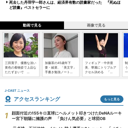
死去した丹羽宇一郎さんは、経済界有数の読書家だった 『死ぬほ
ど読書』ベストセラーに
動画で見る
画像で見る
三田寛子、優雅な淡い
加藤茶の45歳年下
フィギュア・中井亜
制
黄色の着物姿で上品な
妻・綾菜、「美文字」
美、華麗にトリプルア
う
たたずまいで ...
手書き勉強ノート...
クセル決める 「...
一
J-CAST ニュース
アクセスランキング
もっと見る
顔面付近の155キロ直球にヘルメット叩きつけたDeNAルーキ
ー宮下朝陽に擁護の声 「負けん気必要」と球団OB