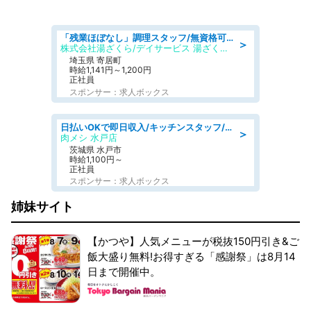
「残業ほぼなし」調理スタッフ/無資格可/正職員/日勤のみ/デイサービス/社会保障完備
＞
株式会社湯ざくら/デイサービス 湯ざくらケアリゾート
埼玉県 寄居町
時給1,141円～1,200円
正社員
スポンサー：求人ボックス
日払いOKで即日収入/キッチンスタッフ/「原付免許必須」デリバリー業務など、自己成長可能な幅広い仕事に挑戦!髪型自由&ピアス・ネイルOK/茨城県/水戸市
＞
肉メシ 水戸店
茨城県 水戸市
時給1,100円～
正社員
スポンサー：求人ボックス
姉妹サイト
【かつや】人気メニューが税抜150円引き&ご
飯大盛り無料!お得すぎる「感謝祭」は8月14
日まで開催中。