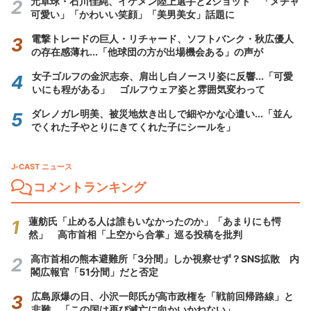
元卓球・石川佳純、イケメン陸上選手と2ショット 「メチャ
可愛い」「かわいい笑顔」「美男美女」話題に
電撃トレードの巨人・リチャード、ソフトバンク・秋広優人
の存在感薄れ...「他球団の方が出場機会ある」の声が
女子ゴルフの金沢志奈、肩出し白ノースリ姿に反響...「可愛
いにも程がある」 ゴルフウェア姿と雰囲気変わって
ダレノガレ明美、被災地炊き出しで細やかな心遣い...「並ん
でくれた子やとりにきてくれた子にシールを」
J-CAST ニュース
コメントランキング
蓮舫氏「止める人は誰もいなかったのか」「あまりにも愕
然」 高市首相「上空から合掌」巡る投稿を批判
高市首相の熊本避難所「3分間」しか視察せず？SNS拡散 内
閣広報官「51分間」だと否定
広島原爆の日、小沢一郎氏が高市政権を「戦前回帰路線」と
非難 「この国は再び滅亡に向かいかねない」