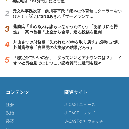
閣広報官「51分間」だと否定
元文科事務次官・前川喜平氏「熊本の体育館にクーラーをつ
けろ！」訴えにSNSあきれ「ブーメランでは」
蓮舫氏「止める人は誰もいなかったのか」「あまりにも愕
然」 高市首相「上空から合掌」巡る投稿を批判
片山さつき財務相「失われた28年を取り戻す」投稿に批判
芥川賞作家「自民党の大失政の結果だろう」
「想定外でいいのか」「戻っていいとアナウンスは？」 イ
オン社長会見でのしつこい記者質問に疑問も続々
コンテンツ
関連サイト
社会
J-CASTニュース
政治
J-CASTトレンド
経済
J-CAST会社ウォッチ