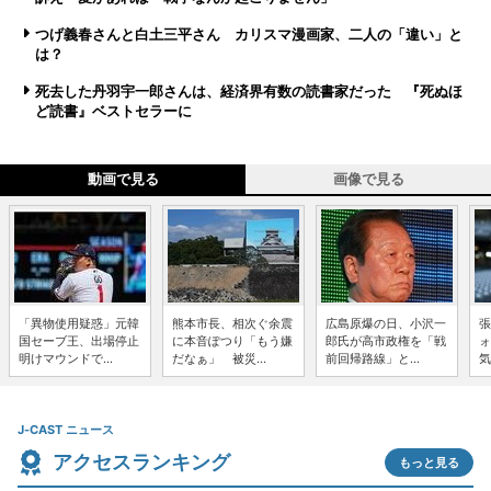
つげ義春さんと白土三平さん カリスマ漫画家、二人の「違い」と
は？
死去した丹羽宇一郎さんは、経済界有数の読書家だった 『死ぬほ
ど読書』ベストセラーに
動画で見る
画像で見る
「異物使用疑惑」元韓
熊本市長、相次ぐ余震
広島原爆の日、小沢一
張
国セーブ王、出場停止
に本音ぽつり「もう嫌
郎氏が高市政権を「戦
ォ
明けマウンドで...
だなぁ」 被災...
前回帰路線」と...
気
J-CAST ニュース
アクセスランキング
もっと見る