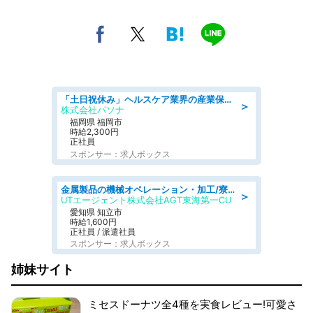
「土日祝休み」ヘルスケア業界の産業保健師/高時給/未経験OK/要資格:保健師、正看護師
＞
株式会社パソナ
福岡県 福岡市
時給2,300円
正社員
スポンサー：求人ボックス
金属製品の機械オペレーション・加工/寮完備/日払い/工場・製造
＞
UTエージェント株式会社AGT東海第一CU
愛知県 知立市
時給1,600円
正社員 / 派遣社員
スポンサー：求人ボックス
姉妹サイト
ミセスドーナツ全4種を実食レビュー!可愛さ