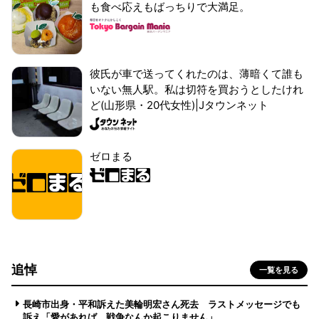
も食べ応えもばっちりで大満足。
彼氏が車で送ってくれたのは、薄暗くて誰も
いない無人駅。私は切符を買おうとしたけれ
ど(山形県・20代女性)|Jタウンネット
ゼロまる
追悼
一覧を見る
長崎市出身・平和訴えた美輪明宏さん死去 ラストメッセージでも
訴え「愛があれば 戦争なんか起こりません」