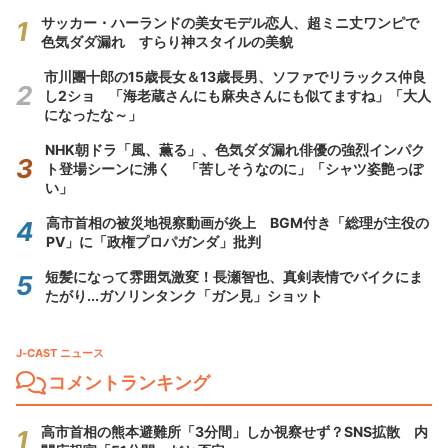
サッカー・ハーランドの美女モデル恋人、超ミニ丈ワンピで
色気ダダ漏れ すらり神スタイルの美貌
市川團十郎の15歳長女＆13歳長男、ソファでリラックス仲良
し2ショ 「海老蔵さんにも麻央さんにも似てますね」「大人
になったな～」
NHK朝ドラ「風、薫る」、色気ダダ漏れ俳優の強烈インパク
ト登場シーンに沸く 「苦しそうなのに」「シャツ姿艶っぽ
い」
高市首相の被災地視察動画が炎上 BGM付き「総理が主役の
PV」に「政権プロパガンダ」批判
短髪になって雰囲気激変！長瀬智也、真剣表情でバイクにま
たがり...ガソリンタンク「ガン見」ショット
J-CAST ニュース
コメントランキング
高市首相の熊本避難所「3分間」しか視察せず？SNS拡散 内