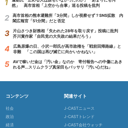
然」 高市首相「上空から合掌」巡る投稿を批判
高市首相の熊本避難所「3分間」しか視察せず？SNS拡散 内
閣広報官「51分間」だと否定
片山さつき財務相「失われた28年を取り戻す」投稿に批判
芥川賞作家「自民党の大失政の結果だろう」
広島原爆の日、小沢一郎氏が高市政権を「戦前回帰路線」と
非難 「この国は再び滅亡に向かいかねない」
AVで稼いだ金は「汚い金」なのか 寄付報告への中傷にあき
れる声...スリムクラブ真栄田もバッサリ「汚い心だね」
コンテンツ
関連サイト
社会
J-CASTニュース
政治
J-CASTトレンド
経済
J-CAST会社ウォッチ