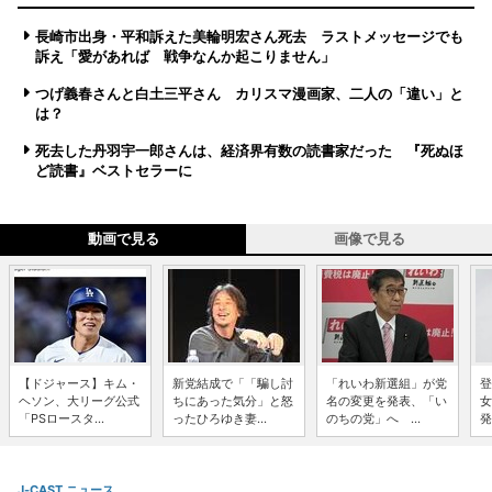
長崎市出身・平和訴えた美輪明宏さん死去 ラストメッセージでも
訴え「愛があれば 戦争なんか起こりません」
つげ義春さんと白土三平さん カリスマ漫画家、二人の「違い」と
は？
死去した丹羽宇一郎さんは、経済界有数の読書家だった 『死ぬほ
ど読書』ベストセラーに
動画で見る
画像で見る
【ドジャース】キム・
新党結成で「「騙し討
「れいわ新選組」が党
登
ヘソン、大リーグ公式
ちにあった気分」と怒
名の変更を発表、「い
女
「PSロースタ...
ったひろゆき妻...
のちの党」へ ...
発
J-CAST ニュース