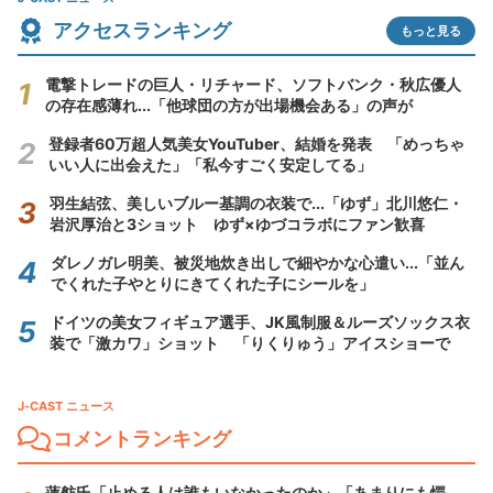
アクセスランキング
もっと見る
電撃トレードの巨人・リチャード、ソフトバンク・秋広優人
の存在感薄れ...「他球団の方が出場機会ある」の声が
登録者60万超人気美女YouTuber、結婚を発表 「めっちゃ
いい人に出会えた」「私今すごく安定してる」
羽生結弦、美しいブルー基調の衣装で...「ゆず」北川悠仁・
岩沢厚治と3ショット ゆず×ゆづコラボにファン歓喜
ダレノガレ明美、被災地炊き出しで細やかな心遣い...「並ん
でくれた子やとりにきてくれた子にシールを」
ドイツの美女フィギュア選手、JK風制服＆ルーズソックス衣
装で「激カワ」ショット 「りくりゅう」アイスショーで
J-CAST ニュース
コメントランキング
蓮舫氏「止める人は誰もいなかったのか」「あまりにも愕