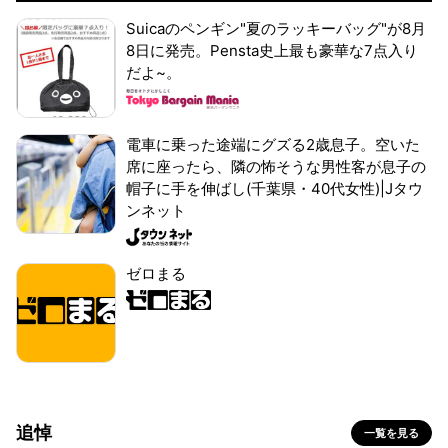
Suicaのペンギン"夏のラッキーバッグ"が8月
8日に発売。Pensta史上最も豪華な7点入り
だよ~。
電車に乗った途端にグズる2歳息子。空いた
席に座ったら、隣の怖そうな男性客が息子の
帽子に手を伸ばし(千葉県・40代女性)|Jタウ
ンネット
ゼロまる
追悼
一覧を見る