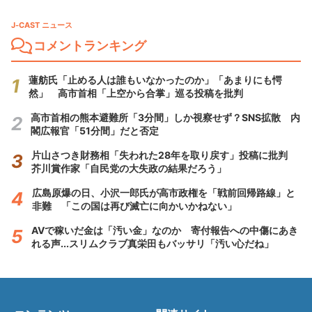
J-CAST ニュース
コメントランキング
蓮舫氏「止める人は誰もいなかったのか」「あまりにも愕
然」 高市首相「上空から合掌」巡る投稿を批判
高市首相の熊本避難所「3分間」しか視察せず？SNS拡散 内
閣広報官「51分間」だと否定
片山さつき財務相「失われた28年を取り戻す」投稿に批判
芥川賞作家「自民党の大失政の結果だろう」
広島原爆の日、小沢一郎氏が高市政権を「戦前回帰路線」と
非難 「この国は再び滅亡に向かいかねない」
AVで稼いだ金は「汚い金」なのか 寄付報告への中傷にあき
れる声...スリムクラブ真栄田もバッサリ「汚い心だね」