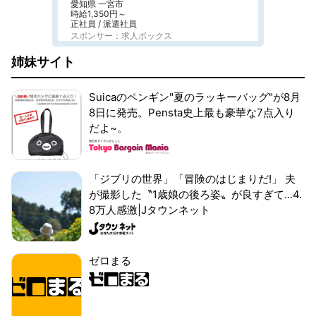
愛知県 一宮市
時給1,350円～
正社員 / 派遣社員
スポンサー：求人ボックス
姉妹サイト
Suicaのペンギン"夏のラッキーバッグ"が8月
8日に発売。Pensta史上最も豪華な7点入り
だよ~。
「ジブリの世界」「冒険のはじまりだ!」 夫
が撮影した〝1歳娘の後ろ姿〟が良すぎて...4.
8万人感激|Jタウンネット
ゼロまる