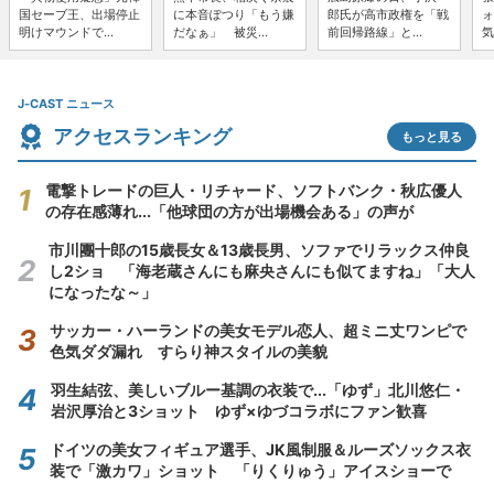
国セーブ王、出場停止
に本音ぽつり「もう嫌
郎氏が高市政権を「戦
ォ
明けマウンドで...
だなぁ」 被災...
前回帰路線」と...
気
J-CAST ニュース
アクセスランキング
もっと見る
電撃トレードの巨人・リチャード、ソフトバンク・秋広優人
の存在感薄れ...「他球団の方が出場機会ある」の声が
市川團十郎の15歳長女＆13歳長男、ソファでリラックス仲良
し2ショ 「海老蔵さんにも麻央さんにも似てますね」「大人
になったな～」
サッカー・ハーランドの美女モデル恋人、超ミニ丈ワンピで
色気ダダ漏れ すらり神スタイルの美貌
羽生結弦、美しいブルー基調の衣装で...「ゆず」北川悠仁・
岩沢厚治と3ショット ゆず×ゆづコラボにファン歓喜
ドイツの美女フィギュア選手、JK風制服＆ルーズソックス衣
装で「激カワ」ショット 「りくりゅう」アイスショーで