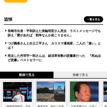
追悼
一覧を見る
長崎市出身・平和訴えた美輪明宏さん死去 ラストメッセージでも
訴え「愛があれば 戦争なんか起こりません」
つげ義春さんと白土三平さん カリスマ漫画家、二人の「違い」と
は？
死去した丹羽宇一郎さんは、経済界有数の読書家だった 『死ぬほ
ど読書』ベストセラーに
動画で見る
画像で見る
「異物使用疑惑」元韓
熊本市長、相次ぐ余震
広島原爆の日、小沢一
張