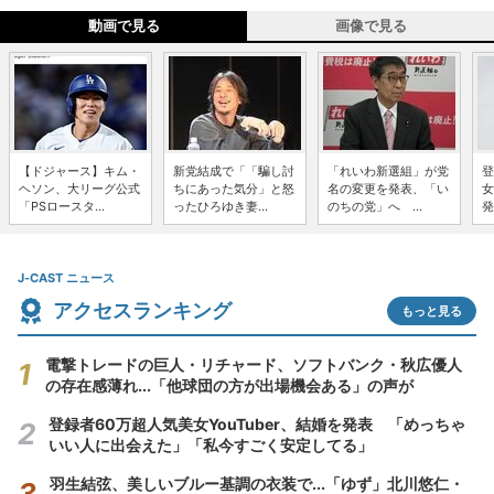
動画で見る
画像で見る
【ドジャース】キム・
新党結成で「「騙し討
「れいわ新選組」が党
登
ヘソン、大リーグ公式
ちにあった気分」と怒
名の変更を発表、「い
女
「PSロースタ...
ったひろゆき妻...
のちの党」へ ...
発
J-CAST ニュース
アクセスランキング
もっと見る
電撃トレードの巨人・リチャード、ソフトバンク・秋広優人
の存在感薄れ...「他球団の方が出場機会ある」の声が
登録者60万超人気美女YouTuber、結婚を発表 「めっちゃ
いい人に出会えた」「私今すごく安定してる」
羽生結弦、美しいブルー基調の衣装で...「ゆず」北川悠仁・