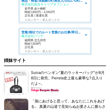
検品・検査/未経験OK/高収入/日払いOK/交替制/20・30・40代活躍中
＞
株式会社綜合キャリアオプション
岩手県 金ケ崎町
時給1,650円～2,063円
正社員 / 派遣社員
スポンサー：求人ボックス
営業/商社でのルート営業のお仕事/即日勤務可/車通勤可/営業
＞
株式会社パソナ
福岡県 北九州市
時給1,506円
正社員
スポンサー：求人ボックス
姉妹サイト
Suicaのペンギン"夏のラッキーバッグ"が8月
8日に発売。Pensta史上最も豪華な7点入り
だよ~。
「孫にあげると思って、あなたにこれをあげ
る」 真夏の山道で見知らぬお婆さんに握らさ