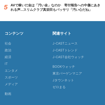
AVで稼いだ金は「汚い金」なのか 寄付報告への中傷にあき
れる声...スリムクラブ真栄田もバッサリ「汚い心だね」
コンテンツ
関連サイト
社会
J-CASTニュース
政治
J-CASTトレンド
経済
J-CAST会社ウォッチ
IT
BOOKウォッチ
エンタメ
東京バーゲンマニア
スポーツ
Jタウンネット
メディア
ゼロまる
動画