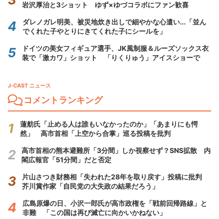
岩沢厚治と3ショット ゆず×ゆづコラボにファン歓喜
ダレノガレ明美、被災地炊き出しで細やかな心遣い...「並ん
でくれた子やとりにきてくれた子にシールを」
ドイツの美女フィギュア選手、JK風制服＆ルーズソックス衣
装で「激カワ」ショット 「りくりゅう」アイスショーで
J-CAST ニュース
コメントランキング
蓮舫氏「止める人は誰もいなかったのか」「あまりにも愕
然」 高市首相「上空から合掌」巡る投稿を批判
高市首相の熊本避難所「3分間」しか視察せず？SNS拡散 内
閣広報官「51分間」だと否定
片山さつき財務相「失われた28年を取り戻す」投稿に批判
芥川賞作家「自民党の大失政の結果だろう」
広島原爆の日、小沢一郎氏が高市政権を「戦前回帰路線」と
非難 「この国は再び滅亡に向かいかねない」