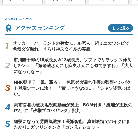
J-CAST ニュース
アクセスランキング
もっと見る
サッカー・ハーランドの美女モデル恋人、超ミニ丈ワンピで
色気ダダ漏れ すらり神スタイルの美貌
市川團十郎の15歳長女＆13歳長男、ソファでリラックス仲良
し2ショ 「海老蔵さんにも麻央さんにも似てますね」「大人
になったな～」
NHK朝ドラ「風、薫る」、色気ダダ漏れ俳優の強烈インパク
ト登場シーンに沸く 「苦しそうなのに」「シャツ姿艶っぽ
い」
高市首相の被災地視察動画が炎上 BGM付き「総理が主役の
PV」に「政権プロパガンダ」批判
短髪になって雰囲気激変！長瀬智也、真剣表情でバイクにま
たがり...ガソリンタンク「ガン見」ショット