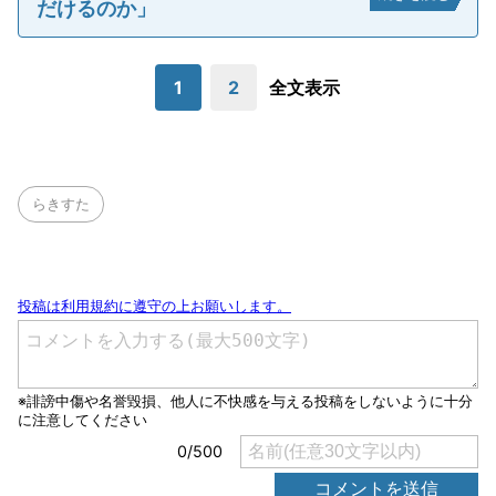
だけるのか」
1
2
全文表示
らきすた