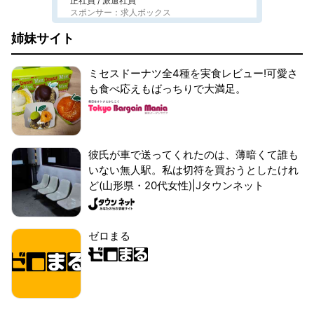
正社員 / 派遣社員
スポンサー：求人ボックス
姉妹サイト
ミセスドーナツ全4種を実食レビュー!可愛さ
も食べ応えもばっちりで大満足。
彼氏が車で送ってくれたのは、薄暗くて誰も
いない無人駅。私は切符を買おうとしたけれ
ど(山形県・20代女性)|Jタウンネット
ゼロまる