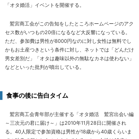
「オタ婚活」イベントを開催する。
鷲宮商工会がこの告知をしたところホームページのアク
セス数がいつもの20倍になるなど大反響になっている。
ただ、参加費は男性が8000円なのに対し女性は無料でし
かもお土産つきという条件に対し、ネットでは「どんだけ
男女差別だ」「オタは趣味以外の無駄なカネは使わない」
などといった批判が噴出している。
食事の後に告白タイム
鷲宮商工会青年部が主催する「オタ婚活 鷲宮出会い編
～三次元の君に届け～」は2010年11月28日に開催され
る。40人限定で参加資格は男性が18歳から40歳くらいま