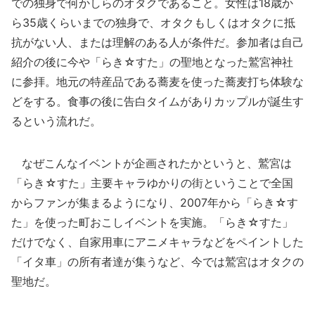
での独身で何かしらのオタクであること。女性は18歳か
ら35歳くらいまでの独身で、オタクもしくはオタクに抵
抗がない人、または理解のある人が条件だ。参加者は自己
紹介の後に今や「らき☆すた」の聖地となった鷲宮神社
に参拝。地元の特産品である蕎麦を使った蕎麦打ち体験な
どをする。食事の後に告白タイムがありカップルが誕生す
るという流れだ。
なぜこんなイベントが企画されたかというと、鷲宮は
「らき☆すた」主要キャラゆかりの街ということで全国
からファンが集まるようになり、2007年から「らき☆す
た」を使った町おこしイベントを実施。「らき☆すた」
だけでなく、自家用車にアニメキャラなどをペイントした
「イタ車」の所有者達が集うなど、今では鷲宮はオタクの
聖地だ。