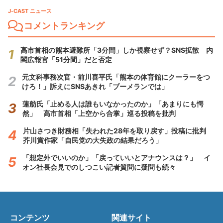
J-CAST ニュース
コメントランキング
高市首相の熊本避難所「3分間」しか視察せず？SNS拡散 内
閣広報官「51分間」だと否定
元文科事務次官・前川喜平氏「熊本の体育館にクーラーをつ
けろ！」訴えにSNSあきれ「ブーメランでは」
蓮舫氏「止める人は誰もいなかったのか」「あまりにも愕
然」 高市首相「上空から合掌」巡る投稿を批判
片山さつき財務相「失われた28年を取り戻す」投稿に批判
芥川賞作家「自民党の大失政の結果だろう」
「想定外でいいのか」「戻っていいとアナウンスは？」 イ
オン社長会見でのしつこい記者質問に疑問も続々
コンテンツ
関連サイト