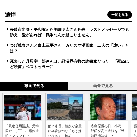
追悼
一覧を見る
長崎市出身・平和訴えた美輪明宏さん死去 ラストメッセージでも
訴え「愛があれば 戦争なんか起こりません」
つげ義春さんと白土三平さん カリスマ漫画家、二人の「違い」と
は？
死去した丹羽宇一郎さんは、経済界有数の読書家だった 『死ぬほ
ど読書』ベストセラーに
動画で見る
画像で見る
「異物使用疑惑」元韓
熊本市長、相次ぐ余震
広島原爆の日、小沢一
張
国セーブ王、出場停止
に本音ぽつり「もう嫌
郎氏が高市政権を「戦
ォ
明けマウンドで...
だなぁ」 被災...
前回帰路線」と...
気