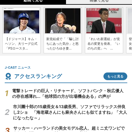
動画で見る
画像で見る
【ドジャース】キム・
新党結成で「「騙し討
「れいわ新選組」が党
登
ヘソン、大リーグ公式
ちにあった気分」と怒
名の変更を発表、「い
女
「PSロースタ...
ったひろゆき妻...
のちの党」へ ...
発
J-CAST ニュース
アクセスランキング
もっと見る
電撃トレードの巨人・リチャード、ソフトバンク・秋広優人
の存在感薄れ...「他球団の方が出場機会ある」の声が
市川團十郎の15歳長女＆13歳長男、ソファでリラックス仲良
し2ショ 「海老蔵さんにも麻央さんにも似てますね」「大人
になったな～」
サッカー・ハーランドの美女モデル恋人、超ミニ丈ワンピで