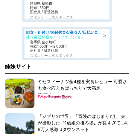
静岡県 裾野市
時給1,550円～
正社員 / 派遣社員
スポンサー：求人ボックス
組立・組付け/未経験OK/高収入/日払いOK/交替制/20・30・40代活躍中
＞
株式会社綜合キャリアオプション
岩手県 金ケ崎町
時給1,650円～2,063円
正社員 / 派遣社員
スポンサー：求人ボックス
姉妹サイト
ミセスドーナツ全4種を実食レビュー!可愛さ
も食べ応えもばっちりで大満足。
「ジブリの世界」「冒険のはじまりだ!」 夫
が撮影した〝1歳娘の後ろ姿〟が良すぎて...4.
8万人感激|Jタウンネット