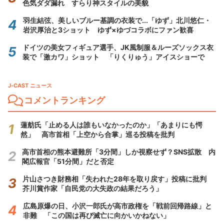
色気ダダ漏れ すらり神スタイルの美貌
羽生結弦、美しいブルー基調の衣装で...「ゆず」北川悠仁・
岩沢厚治と3ショット ゆず×ゆづコラボにファン歓喜
ドイツの美女フィギュア選手、JK風制服＆ルーズソックス衣
装で「激カワ」ショット 「りくりゅう」アイスショーで
J-CAST ニュース
コメントランキング
蓮舫氏「止める人は誰もいなかったのか」「あまりにも愕
然」 高市首相「上空から合掌」巡る投稿を批判
高市首相の熊本避難所「3分間」しか視察せず？SNS拡散 内
閣広報官「51分間」だと否定
片山さつき財務相「失われた28年を取り戻す」投稿に批判
芥川賞作家「自民党の大失政の結果だろう」
広島原爆の日、小沢一郎氏が高市政権を「戦前回帰路線」と
非難 「この国は再び滅亡に向かいかねない」