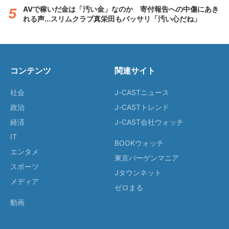
AVで稼いだ金は「汚い金」なのか 寄付報告への中傷にあき
れる声...スリムクラブ真栄田もバッサリ「汚い心だね」
コンテンツ
関連サイト
社会
J-CASTニュース
政治
J-CASTトレンド
経済
J-CAST会社ウォッチ
IT
BOOKウォッチ
エンタメ
東京バーゲンマニア
スポーツ
Jタウンネット
メディア
ゼロまる
動画