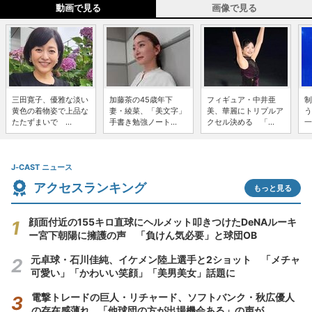
動画で見る
画像で見る
三田寛子、優雅な淡い
加藤茶の45歳年下
フィギュア・中井亜
制
黄色の着物姿で上品な
妻・綾菜、「美文字」
美、華麗にトリプルア
う
たたずまいで ...
手書き勉強ノート...
クセル決める 「...
一
J-CAST ニュース
アクセスランキング
もっと見る
顔面付近の155キロ直球にヘルメット叩きつけたDeNAルーキ
ー宮下朝陽に擁護の声 「負けん気必要」と球団OB
元卓球・石川佳純、イケメン陸上選手と2ショット 「メチャ
可愛い」「かわいい笑顔」「美男美女」話題に
電撃トレードの巨人・リチャード、ソフトバンク・秋広優人
の存在感薄れ...「他球団の方が出場機会ある」の声が