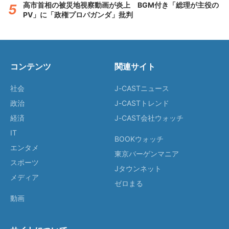
高市首相の被災地視察動画が炎上 BGM付き「総理が主役の
PV」に「政権プロパガンダ」批判
コンテンツ
関連サイト
社会
J-CASTニュース
政治
J-CASTトレンド
経済
J-CAST会社ウォッチ
IT
BOOKウォッチ
エンタメ
東京バーゲンマニア
スポーツ
Jタウンネット
メディア
ゼロまる
動画