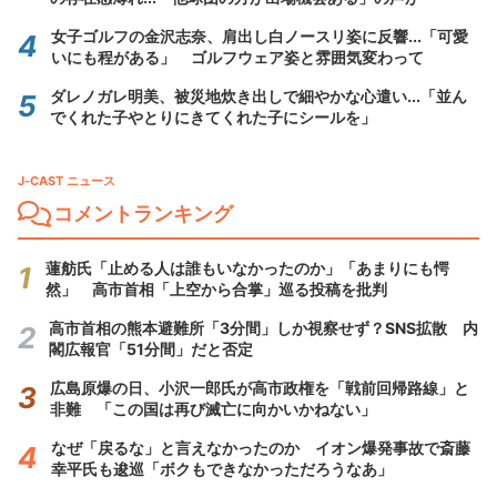
女子ゴルフの金沢志奈、肩出し白ノースリ姿に反響...「可愛
いにも程がある」 ゴルフウェア姿と雰囲気変わって
ダレノガレ明美、被災地炊き出しで細やかな心遣い...「並ん
でくれた子やとりにきてくれた子にシールを」
J-CAST ニュース
コメントランキング
蓮舫氏「止める人は誰もいなかったのか」「あまりにも愕
然」 高市首相「上空から合掌」巡る投稿を批判
高市首相の熊本避難所「3分間」しか視察せず？SNS拡散 内
閣広報官「51分間」だと否定
広島原爆の日、小沢一郎氏が高市政権を「戦前回帰路線」と
非難 「この国は再び滅亡に向かいかねない」
なぜ「戻るな」と言えなかったのか イオン爆発事故で斎藤
幸平氏も逡巡「ボクもできなかっただろうなあ」