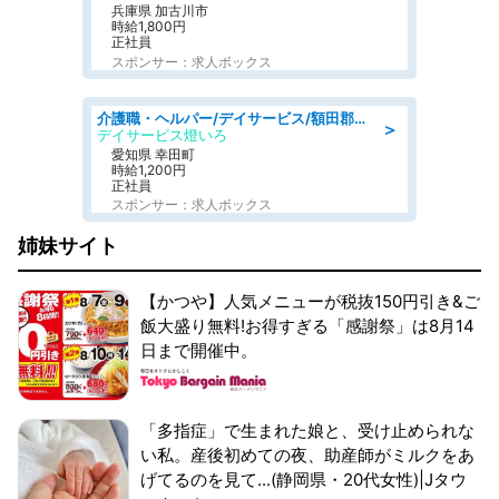
兵庫県 加古川市
時給1,800円
正社員
スポンサー：求人ボックス
介護職・ヘルパー/デイサービス/額田郡幸田町/JR東海道本線 幸田/愛知県
＞
デイサービス燈いろ
愛知県 幸田町
時給1,200円
正社員
スポンサー：求人ボックス
姉妹サイト
【かつや】人気メニューが税抜150円引き&ご
飯大盛り無料!お得すぎる「感謝祭」は8月14
日まで開催中。
「多指症」で生まれた娘と、受け止められな
い私。産後初めての夜、助産師がミルクをあ
げてるのを見て...(静岡県・20代女性)|Jタウ